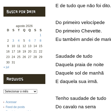
E de tudo que não foi dito
Do primeiro velocípede
agosto 2026
Do primeiro Chevette.
D
S
T
Q
Q
S
S
1
Eu também andei de mari
2
3
4
5
6
7
8
9
10
11
12
13
14
15
16
17
18
19
20
21
22
Saudade de tudo
23
24
25
26
27
28
29
30
31
Daquela praia de noite
« jul
Daquele sol de manhã
E daquela sua irmã.
Arquivos
Tenho saudade de tudo
Acessar
Do cavalo na serra
Feed de posts