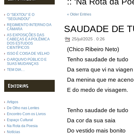
:: ‘Na Rota da Po
« Older Entries
O “SEXTOU” E O
“SEGUNDOU”
REGIMENTO INTERNO DA
SAUDADE DE 
CÂMARA
AS EXPOSIÇÕES DAS
25/jul/2025 . 0:26
CABEÇAS E A POLÊMICA
DOS ESTUDOS
CIENTÍFICOS
(Chico Ribeiro Neto)
ISSO É COISA DE VELHO
Tenho saudade de tudo
O ARQUIVO PÚBLICO E
SUAS MUDANÇAS
Da serra que vi na viagen
TEM DIA…
Da menina que me aceno
E do medo de visagem.
Artigos
De Olho nas Lentes
Tenho saudade de tudo
Encontro Com os Livros
Da cor da sua saia
Espaço Cultural
Na Rota da Poesia
Do vestido mais bonito
Notícias