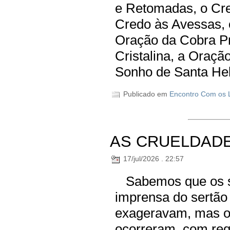
e Retomadas, o Cre
Credo às Avessas, 
Oração da Cobra Pr
Cristalina, a Oraçã
Sonho de Santa Hel
Publicado em
Encontro Com os L
AS CRUELDADE
17/jul/2026 . 22:57
Sabemos que os se
imprensa do sertão 
exageravam, mas os
ocorreram, com req