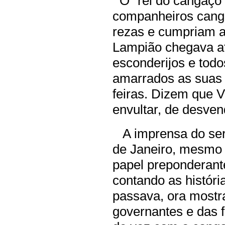
O “rei do cangaço”
companheiros canga
rezas e cumpriam a
Lampião chegava at
esconderijos e tod
amarrados as suas 
feiras. Dizem que V
envultar, de desven
A imprensa do sertã
de Janeiro, mesmo
papel preponderante
contando as históri
passava, ora mostra
governantes e das 