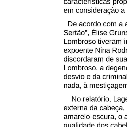
características próp
em consideração a q
De acordo com a a
Sertão”, Élise Gru
Lombroso tiveram in
expoente Nina Rodr
discordaram de sua
Lombroso, a degene
desvio e da crimina
nada, à mestiçage
No relatório, Lage
externa da cabeça, 
amarelo-escura, o 
qualidade dos cabe