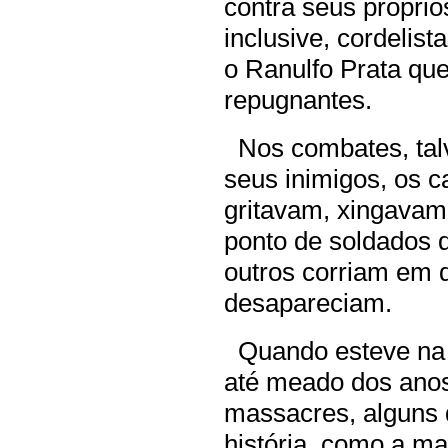
contra seus próprio
inclusive, cordelist
o Ranulfo Prata que
repugnantes.
Nos combates, talv
seus inimigos, os 
gritavam, xingava
ponto de soldados 
outros corriam em 
desapareciam.
Quando esteve na B
até meado dos ano
massacres, alguns 
história, como a m