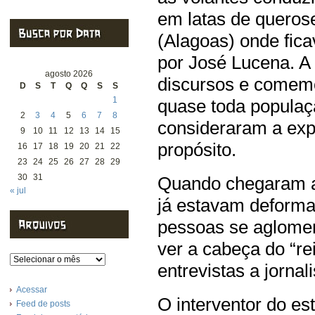
em latas de queros
(Alagoas) onde fica
por José Lucena. 
agosto 2026
discursos e comemo
D
S
T
Q
Q
S
S
1
quase toda populaçã
2
3
4
5
6
7
8
consideraram a exp
9
10
11
12
13
14
15
propósito.
16
17
18
19
20
21
22
23
24
25
26
27
28
29
30
31
Quando chegaram a
« jul
já estavam deforma
pessoas se aglomer
ver a cabeça do “re
Arquivos
entrevistas a jornal
Acessar
O interventor do e
Feed de posts