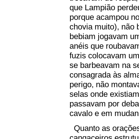
que Lampião perdeu
porque acampou no 
chovia muito), não
bebiam jogavam um
anéis que roubava
fuzis colocavam um
se barbeavam na se
consagrada às almas
perigo, não monta
selas onde existia
passavam por debai
cavalo e em mudanç
Quanto as orações,
cangaceiros estrut