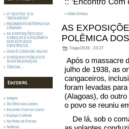
:: ‘Encontro Com 
« Older Entries
O “SEXTOU” E O
“SEGUNDOU”
REGIMENTO INTERNO DA
AS EXPOSIÇÕE
CÂMARA
AS EXPOSIÇÕES DAS
POLÊMICA DOS
CABEÇAS E A POLÊMICA
DOS ESTUDOS
CIENTÍFICOS
7/ago/2026 . 23:27
ISSO É COISA DE VELHO
O ARQUIVO PÚBLICO E
Após o massacre de
SUAS MUDANÇAS
TEM DIA…
julho de 1938, as 
cangaceiros, inclus
foram levadas para
(Alagoas), do outro
Artigos
o povo se reuniu em
De Olho nas Lentes
Encontro Com os Livros
Espaço Cultural
De lá, sob o coma
Na Rota da Poesia
as volantes conduz
Notícias