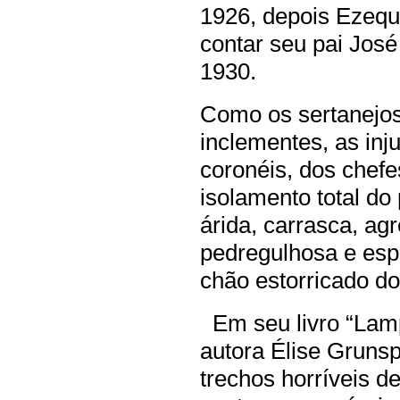
1926, depois Ezequ
contar seu pai José
1930.
Como os sertanejos
inclementes, as inju
coronéis, dos chefes
isolamento total do
árida, carrasca, ag
pedregulhosa e esp
chão estorricado d
Em seu livro “Lamp
autora Élise Gruns
trechos horríveis 