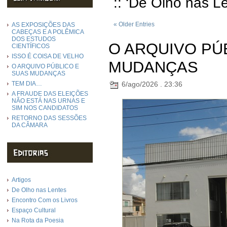
:: ‘De Olho nas L
« Older Entries
AS EXPOSIÇÕES DAS
CABEÇAS E A POLÊMICA
DOS ESTUDOS
O ARQUIVO PÚ
CIENTÍFICOS
ISSO É COISA DE VELHO
MUDANÇAS
O ARQUIVO PÚBLICO E
SUAS MUDANÇAS
6/ago/2026 . 23:36
TEM DIA…
A FRAUDE DAS ELEIÇÕES
NÃO ESTÁ NAS URNAS E
SIM NOS CANDIDATOS
RETORNO DAS SESSÕES
DA CÂMARA
Artigos
De Olho nas Lentes
Encontro Com os Livros
Espaço Cultural
Na Rota da Poesia