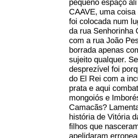
pequeno espaço ali
CAAVE, uma coisa as
foi colocada num lu
da rua Senhorinha 
com a rua João Pe
borrada apenas co
sujeito qualquer. S
desprezível foi por
do El Rei com a in
prata e aqui comba
mongoiós e Imborés
Camacãs? Lamenta
história de Vitória
filhos que nasceram
apelidaram erronea