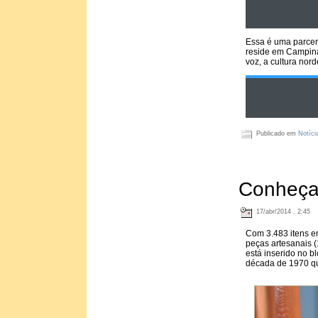
Essa é uma parcer
reside em Campina
voz, a cultura nord
Publicado em
Notíci
Conheça 
17/abr/2014 . 2:45
Com 3.483 itens en
peças artesanais (
está inserido no 
década de 1970 qua