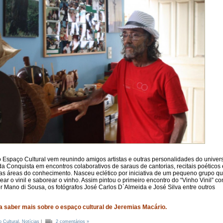
 Espaço Cultural vem reunindo amigos artistas e outras personalidades do univer
a da Conquista em encontros colaborativos de saraus de cantorias, recitais poéticos 
as áreas do conhecimento. Nasceu eclético por iniciativa de um pequeno grupo q
r o vinil e saborear o vinho. Assim pintou o primeiro encontro do “Vinho Vinil” c
r Mano di Sousa, os fotógrafos José Carlos D`Almeida e José Silva entre outros
a saber mais sobre o espaço cultural de Jeremias Macário.
 Cultural
,
Notícias
|
2 comentários »