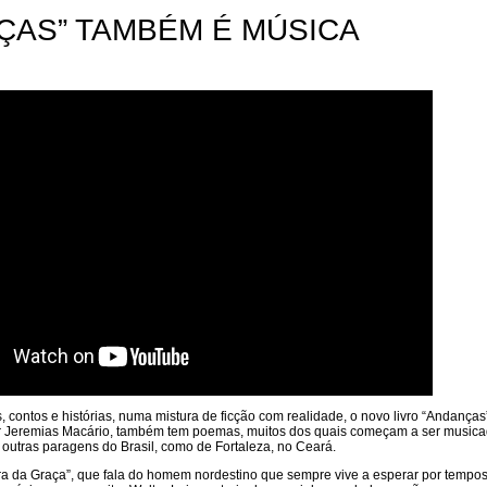
ÇAS” TAMBÉM É MÚSICA
 contos e histórias, numa mistura de ficção com realidade, o novo livro “Andanças
itor Jeremias Macário, também tem poemas, muitos dos quais começam a ser musica
de outras paragens do Brasil, como de Fortaleza, no Ceará.
era da Graça”, que fala do homem nordestino que sempre vive a esperar por tempo