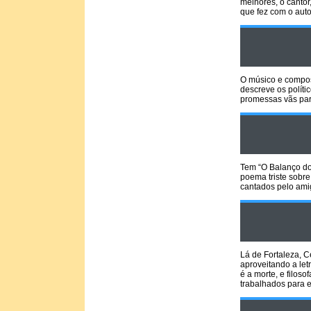
melhores, o cantor
que fez com o auto
O músico e composi
descreve os políti
promessas vãs par
Tem “O Balanço do
poema triste sobr
cantados pelo ami
Lá de Fortaleza, C
aproveitando a le
é a morte, e filos
trabalhados para e