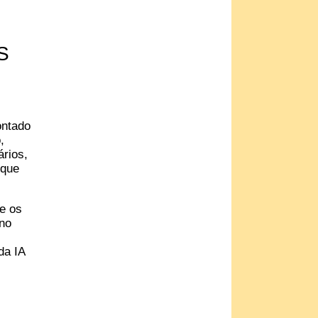
S
ontado
,
ários,
 que
ce os
 no
da IA