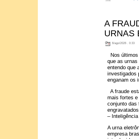
A FRAU
URNAS 
6/ago/2026 . 0:33
Nos últimos 
que as urnas 
entendo que a
investigados
enganam os in
A fraude está
mais fortes e
conjunto das
engravatados
– Inteligência 
A urna eletrô
empresa brasi