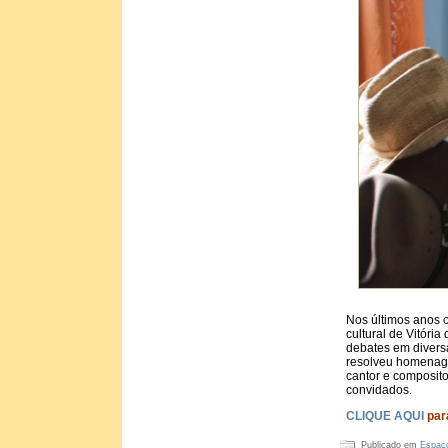
Nos últimos anos o
cultural de Vitóri
debates em divers
resolveu homenagea
cantor e composito
convidados.
CLIQUE AQUI
par
Publicado em
Espaço