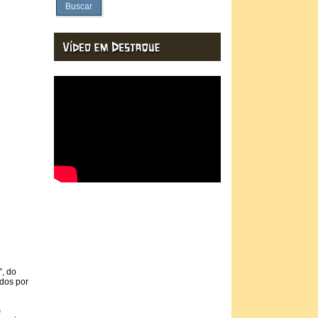
Buscar
”, do
dos por
s