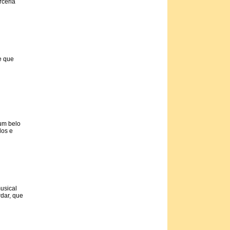
rceria
e que
um belo
dos e
usical
dar, que