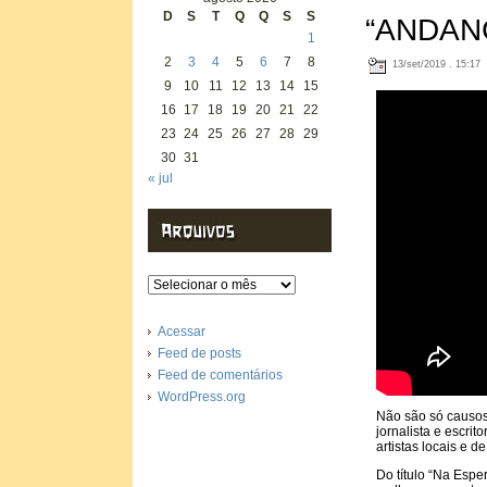
D
S
T
Q
Q
S
S
“ANDAN
1
2
3
4
5
6
7
8
13/set/2019 . 15:17
9
10
11
12
13
14
15
16
17
18
19
20
21
22
23
24
25
26
27
28
29
30
31
« jul
Arquivos
Acessar
Feed de posts
Feed de comentários
WordPress.org
Não são só causos,
jornalista e escr
artistas locais e 
Do título “Na Esp