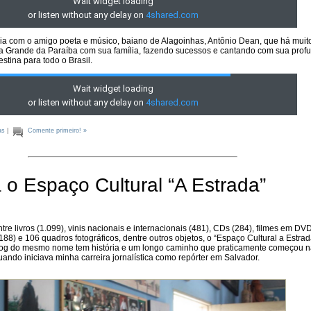
ia com o amigo poeta e músico, baiano de Alagoinhas, Antônio Dean, que há muit
 Grande da Paraíba com sua família, fazendo sucessos e cantando com sua prof
estina para todo o Brasil.
as
|
Comente primeiro! »
o Espaço Cultural “A Estrada”
tre livros (1.099), vinis nacionais e internacionais (481), CDs (284), filmes em DVD
188) e 106 quadros fotográficos, dentre outros objetos, o “Espaço Cultural a Estra
blog do mesmo nome tem história e um longo caminho que praticamente começou 
ndo iniciava minha carreira jornalística como repórter em Salvador.