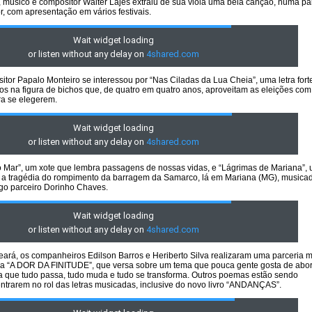
, músico e compositor Walter Lajes extraiu de sua viola uma bela canção, numa pa
r, com apresentação em vários festivais.
tor Papalo Monteiro se interessou por “Nas Ciladas da Lua Cheia”, uma letra fort
cos na figura de bichos que, de quatro em quatro anos, aproveitam as eleições com
a se elegerem.
 Mar”, um xote que lembra passagens de nossas vidas, e “Lágrimas de Mariana”, 
e a tragédia do rompimento da barragem da Samarco, lá em Mariana (MG), musica
go parceiro Dorinho Chaves.
eará, os companheiros Edilson Barros e Heriberto Silva realizaram uma parceria m
tra “A DOR DA FINITUDE”, que versa sobre um tema que pouca gente gosta de abor
ofa que tudo passa, tudo muda e tudo se transforma. Outros poemas estão sendo
ntrarem no rol das letras musicadas, inclusive do novo livro “ANDANÇAS”.