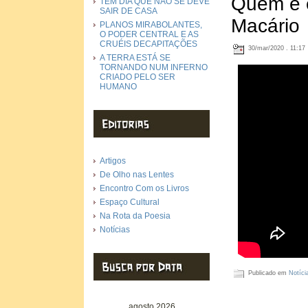
Quem é e
TEM DIA QUE NÃO SE DEVE
SAIR DE CASA
Macário
PLANOS MIRABOLANTES,
O PODER CENTRAL E AS
CRUÉIS DECAPITAÇÕES
30/mar/2020 . 11:17
A TERRA ESTÁ SE
TORNANDO NUM INFERNO
CRIADO PELO SER
HUMANO
Artigos
De Olho nas Lentes
Encontro Com os Livros
Espaço Cultural
Na Rota da Poesia
Notícias
Publicado em
Notíci
agosto 2026