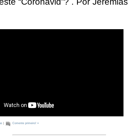
ste “Coronavid”? . Por Jeremias
as
|
Comente primeiro! »