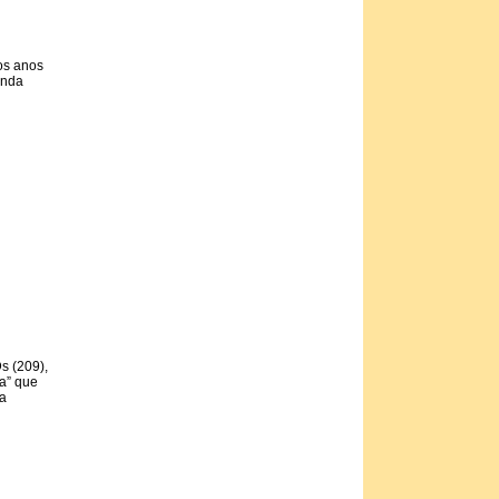
os anos
unda
s (209),
da” que
na