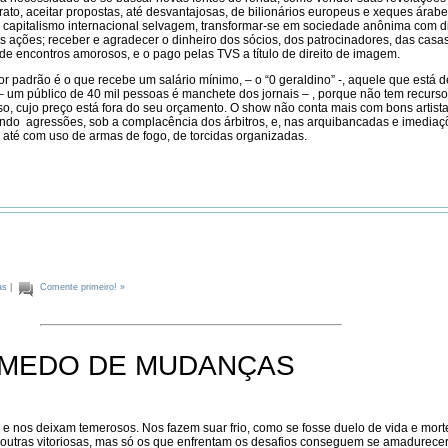
rato, aceitar propostas, até desvantajosas, de bilionários europeus e xeques árabe
capitalismo internacional selvagem, transformar-se em sociedade anônima com di
 ações; receber e agradecer o dinheiro dos sócios, dos patrocinadores, das casa
 de encontros amorosos, e o pago pelas TVS a título de direito de imagem.
dor padrão é o que recebe um salário mínimo, – o “0 geraldino” -, aquele que está 
 – um público de 40 mil pessoas é manchete dos jornais – , porque não tem recurs
so, cujo preço está fora do seu orçamento. O show não conta mais com bons artista
ndo agressões, sob a complacência dos árbitros, e, nas arquibancadas e imediaç
, até com uso de armas de fogo, de torcidas organizadas.
as
|
Comente primeiro! »
MEDO DE MUDANÇAS
 e nos deixam temerosos. Nos fazem suar frio, como se fosse duelo de vida e mor
 outras vitoriosas, mas só os que enfrentam os desafios conseguem se amadurecer