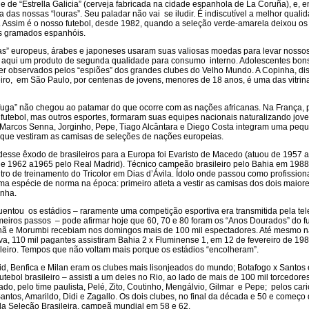
 de “Estrella Galicia” (cerveja fabricada na cidade espanhola de La Coruña), e, 
 das nossas “louras”. Seu paladar não vai se iludir. É indiscutível a melhor quali
. Assim é o nosso futebol, desde 1982, quando a seleção verde-amarela deixou os
s gramados espanhóis.
tolas” europeus, árabes e japoneses usaram suas valiosas moedas para levar nosso
 aqui um produto de segunda qualidade para consumo interno. Adolescentes bon
er observados pelos “espiões” dos grandes clubes do Velho Mundo. A Copinha, di
iro, em São Paulo, por centenas de jovens, menores de 18 anos, é uma das vitrin
“fuga” não chegou ao patamar do que ocorre com as nações africanas. Na França, 
futebol, mas outros esportes, formaram suas equipes nacionais naturalizando jov
 Marcos Senna, Jorginho, Pepe, Tiago Alcântara e Diego Costa integram uma peq
os que vestiram as camisas de seleções de nações europeias.
desse êxodo de brasileiros para a Europa foi Evaristo de Macedo (atuou de 1957 
de 1962 a1965 pelo Real Madrid). Técnico campeão brasileiro pelo Bahia em 1988
ro de treinamento do Tricolor em Dias d’Ávila. Ídolo onde passou como profissiona
a espécie de norma na época: primeiro atleta a vestir as camisas dos dois maiore
anha.
entou os estádios – raramente uma competição esportiva era transmitida pela tel
meiros passos – pode afirmar hoje que 60, 70 e 80 foram os “Anos Dourados” do f
anã e Morumbi recebiam nos domingos mais de 100 mil espectadores. Até mesmo 
, 110 mil pagantes assistiram Bahia 2 x Fluminense 1, em 12 de fevereiro de 198
eiro. Tempos que não voltam mais porque os estádios “encolheram”.
d, Benfica e Milan eram os clubes mais lisonjeados do mundo; Botafogo x Santos 
utebol brasileiro – assisti a um deles no Rio, ao lado de mais de 100 mil torcedores
do, pelo time paulista, Pelé, Zito, Coutinho, Mengálvio, Gilmar e Pepe; pelos cari
Santos, Amarildo, Didi e Zagallo. Os dois clubes, no final da década e 50 e começo
a Seleção Brasileira, campeã mundial em 58 e 62.