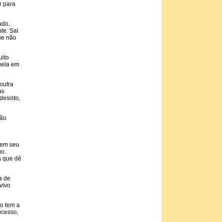
r para
ado,
te. Sai
ue não
uito
quela em
outra
as
desisto,
rão
tem seu
go.
a que dê
a de
vivo
ão tem a
ucesso,