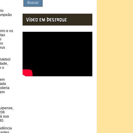
Buscar
elo
campeão
iro e os
itas
e
os
eus
futebol
dade,
e o
sem
iada
oderia
vem
cuipense,
208
 à sua
40.
endência
 antes