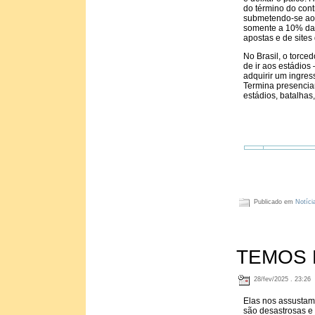
do término do cont
submetendo-se ao 
somente a 10% das
apostas e de sites
No Brasil, o torce
de ir aos estádios
adquirir um ingres
Termina presencia
estádios, batalhas
Publicado em
Notíci
TEMOS 
28/fev/2025 . 23:26
Elas nos assustam
são desastrosas e