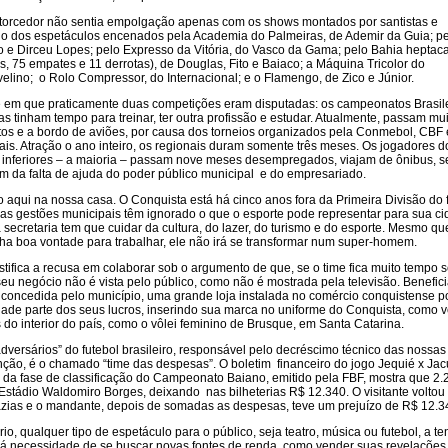
 torcedor não sentia empolgação apenas com os shows montados por santistas e
do dos espetáculos encenados pela Academia do Palmeiras, de Ademir da Guia; p
ão e Dirceu Lopes; pelo Expresso da Vitória, do Vasco da Gama; pelo Bahia hepta
as, 75 empates e 11 derrotas), de Douglas, Fito e Baiaco; a Máquina Tricolor do
elino; o Rolo Compressor, do Internacional; e o Flamengo, de Zico e Júnior.
 em que praticamente duas competições eram disputadas: os campeonatos Brasile
tas tinham tempo para treinar, ter outra profissão e estudar. Atualmente, passam mu
tos e a bordo de aviões, por causa dos torneios organizados pela Conmebol, CBF 
is. Atração o ano inteiro, os regionais duram somente três meses. Os jogadores d
s inferiores – a maioria – passam nove meses desempregados, viajam de ônibus, s
m da falta de ajuda do poder público municipal e do empresariado.
aqui na nossa casa. O Conquista está há cinco anos fora da Primeira Divisão do 
mas gestões municipais têm ignorado o que o esporte pode representar para sua ci
 secretaria tem que cuidar da cultura, do lazer, do turismo e do esporte. Mesmo qu
enha boa vontade para trabalhar, ele não irá se transformar num super-homem.
tifica a recusa em colaborar sob o argumento de que, se o time fica muito tempo 
seu negócio não é vista pelo público, como não é mostrada pela televisão. Benefic
 concedida pelo município, uma grande loja instalada no comércio conquistense p
dade parte dos seus lucros, inserindo sua marca no uniforme do Conquista, como 
do interior do país, como o vôlei feminino de Brusque, em Santa Catarina.
versários” do futebol brasileiro, responsável pelo decréscimo técnico das nossas
nção, é o chamado “time das despesas”. O boletim financeiro do jogo Jequié x Ja
 da fase de classificação do Campeonato Baiano, emitido pela FBF, mostra que 2.
stádio Waldomiro Borges, deixando nas bilheterias R$ 12.340. O visitante voltou
zias e o mandante, depois de somadas as despesas, teve um prejuízo de R$ 12.3
io, qualquer tipo de espetáculo para o público, seja teatro, música ou futebol, a t
 Há necessidade de se buscar novas fontes de renda, como vender suas revelações