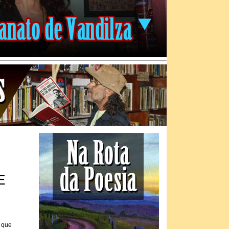
E
s que