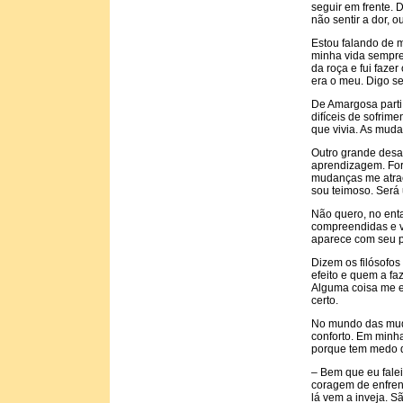
seguir em frente.
não sentir a dor, 
Estou falando de m
minha vida sempre
da roça e fui faze
era o meu. Digo s
De Amargosa parti 
difíceis de sofrim
que vivia. As muda
Outro grande desaf
aprendizagem. For
mudanças me atrae
sou teimoso. Será
Não quero, no ent
compreendidas e v
aparece com seu p
Dizem os filósofo
efeito e quem a fa
Alguma coisa me e
certo.
No mundo das muda
conforto. Em minha
porque tem medo d
– Bem que eu falei
coragem de enfrent
lá vem a inveja. S