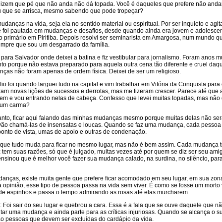
 Dizem que pé que não anda não dá topada. Você é daqueles que prefere não anda
ou que se arrisca, mesmo sabendo que pode tropeçar?
udanças na vida, seja ela no sentido material ou espiritual. Por ser inquieto e agit
 foi pautada em mudanças e desafios, desde quando ainda era jovem e adolescen
r o primário em Piritiba. Depois resolvi ser seminarista em Amargosa, num mundo q
empre que sou um desgarrado da família.
para Salvador onde deixei a batina e fiz vestibular para jornalismo. Foram anos m
ento porque não estava preparado para aquela outra cena tão diferente e cruel da
nças não foram apenas de ordem física. Deixei de ser um religioso.
io foi quando larguei tudo na capital e vim trabalhar em Vitória da Conquista para 
am novas lições de sucessos e derrotas, mas me fizeram crescer. Parece até que 
m e vou entrando nelas de cabeça. Confesso que levei muitas topadas, mas não 
 um carma?
anto, ficar aqui falando das minhas mudanças mesmo porque muitas delas não se
ão chamá-las de insensatas e loucas. Quando se faz uma mudança, cada pessoa
onto de vista, umas de apoio e outras de condenação.
s que tudo muda para ficar no mesmo lugar, mas não é bem assim. Cada mudança 
z tem suas razões, só que é julgado, muitas vezes até por quem se diz ser seu ami
nsinou que é melhor você fazer sua mudança calado, na surdina, no silêncio, par
nças, existe muita gente que prefere ficar acomodado em seu lugar, em sua zon
 opinião, esse tipo de pessoa passa na vida sem viver. É como se fosse um morto 
e espinhos e passa o tempo admirando as rosas até elas murcharem.
: Foi sair do seu lugar e quebrou a cara. Essa é a fala que se ouve daquele que n
ar uma mudança e ainda parte para as críticas injuriosas. Quando se alcança o s
ão pessoas que devem ser excluídas do cardápio da vida.