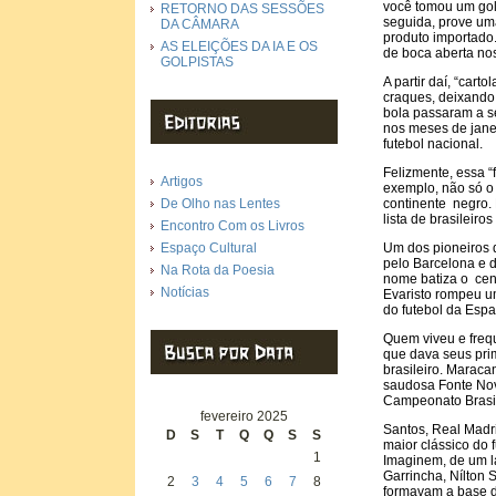
você tomou um gole
RETORNO DAS SESSÕES
seguida, prove uma
DA CÂMARA
produto importado
AS ELEIÇÕES DA IA E OS
de boca aberta no
GOLPISTAS
A partir daí, “car
craques, deixando
bola passaram a s
nos meses de jane
futebol nacional.
Felizmente, essa 
Artigos
exemplo, não só o 
De Olho nas Lentes
continente negro.
lista de brasileir
Encontro Com os Livros
Espaço Cultural
Um dos pioneiros 
pelo Barcelona e 
Na Rota da Poesia
nome batiza o cent
Notícias
Evaristo rompeu um
do futebol da Esp
Quem viveu e frequ
que dava seus pri
brasileiro. Marac
saudosa Fonte Nova
Campeonato Brasil
fevereiro 2025
Santos, Real Madri
D
S
T
Q
Q
S
S
maior clássico do f
1
Imaginem, de um la
Garrincha, Nílton 
2
3
4
5
6
7
8
formavam a base d