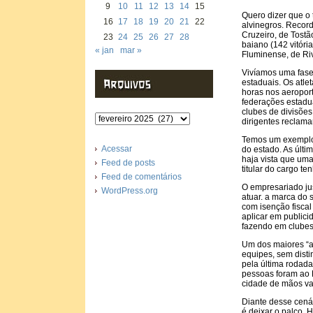
9
10
11
12
13
14
15
Quero dizer que o
16
17
18
19
20
21
22
alvinegros. Recor
Cruzeiro, de Tost
23
24
25
26
27
28
baiano (142 vitóri
« jan
mar »
Fluminense, de Riv
Vivíamos uma fase
estaduais. Os atle
horas nos aeropor
federações estadua
clubes de divisõe
Arquivos
dirigentes reclama
Temos um exemplo 
Acessar
do estado. As últi
haja vista que uma
Feed de posts
titular do cargo t
Feed de comentários
O empresariado jus
WordPress.org
atuar. a marca do 
com isenção fiscal
aplicar em publici
fazendo em clubes 
Um dos maiores “ad
equipes, sem disti
pela última rodada
pessoas foram ao E
cidade de mãos va
Diante desse cenár
é deixar o palco.