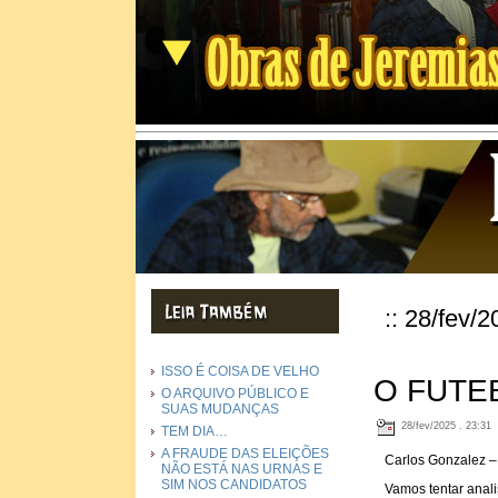
:: 28/fev/2
ISSO É COISA DE VELHO
O FUTE
O ARQUIVO PÚBLICO E
SUAS MUDANÇAS
28/fev/2025 . 23:31
TEM DIA…
A FRAUDE DAS ELEIÇÕES
Carlos Gonzalez – 
NÃO ESTÁ NAS URNAS E
SIM NOS CANDIDATOS
Vamos tentar anal