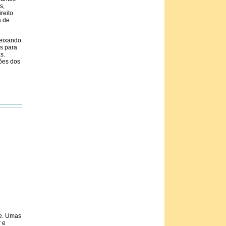
s,
reito
s de
deixando
os para
s.
ões dos
te. Umas
 e