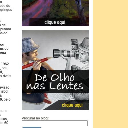
em
dade do
 gringos
s
s de
sputada
as do
por
ens do
uena
a 1962
, seu
l,
s rivais
evisão,
utebol
na
9, pelo
era o
.
Procurar no blog:
ocas,
 de 60