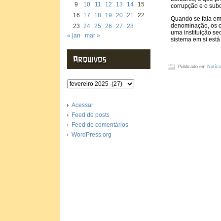
9
10
11
12
13
14
15
corrupção e o sub
16
17
18
19
20
21
22
Quando se fala em 
denominação, os 
23
24
25
26
27
28
uma instituição se
« jan
mar »
sistema em si está
Publicado em
Notíci
Arquivos
Acessar
Feed de posts
Feed de comentários
WordPress.org