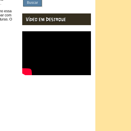
Buscar
.
omo essa
bar com
turas. O