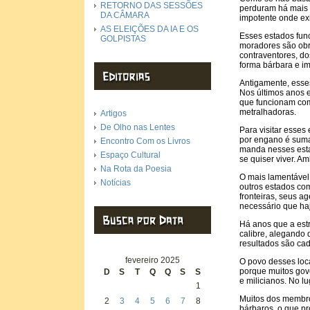
RETORNO DAS SESSÕES
perduram há mais 
DA CÂMARA
impotente onde e
AS ELEIÇÕES DA IA E OS
Esses estados func
GOLPISTAS
moradores são obr
contraventores, do
forma bárbara e i
Antigamente, esse
Nos últimos anos e
que funcionam com
metralhadoras.
Artigos
De Olho nas Lentes
Para visitar esses
por engano é sumar
Encontro Com os Livros
manda nesses esta
Espaço Cultural
se quiser viver. Am
Na Rota da Poesia
O mais lamentável 
Notícias
outros estados co
fronteiras, seus a
necessário que ha
Há anos que a est
calibre, alegando 
resultados são ca
fevereiro 2025
O povo desses loca
porque muitos gov
D
S
T
Q
Q
S
S
e milicianos. No lu
1
Muitos dos membro
2
3
4
5
6
7
8
bárbaros, o que pr