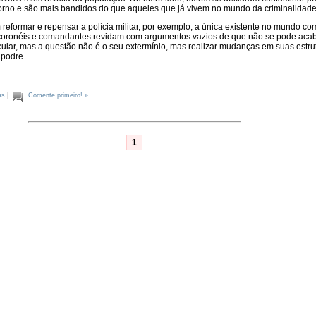
orno e são mais bandidos do que aqueles que já vivem no mundo da criminalidade
reformar e repensar a polícia militar, por exemplo, a única existente no mundo c
coronéis e comandantes revidam com argumentos vazios de que não se pode aca
cular, mas a questão não é o seu extermínio, mas realizar mudanças em suas estru
 podre.
as
|
Comente primeiro! »
1