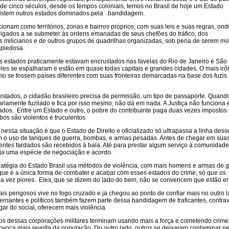
de cinco séculos, desde os tempos coloniais, temos no Brasil de hoje um Estado
xistem outros estados dominados pela bandidagem.
ionam como territórios, zonas e bairros próprios, com suas leis e suas regras, on
igados a se submeter às ordens emanadas de seus chefões do tráfico, dos
s milicianos e de outros grupos de quadrilhas organizadas, sob pena de serem mo
mpiedosa.
s estados praticamente estavam encrustados nas favelas do Rio de Janeiro e São 
les se espalharam e estão em quase todas capitais e grandes cidades. O mais irô
o se fossem países diferentes com suas fronteiras demarcadas na base dos fuzis
 estados, o cidadão brasileiro precisa de permissão, um tipo de passaporte. Quand
iamente fuzilado e fica por isso mesmo, não dá em nada. A Justiça não funciona 
dos. Entre um Estado e outro, o pobre do contribuinte paga duas vezes impostos 
bos são violentos e truculentos.
nessa situação é que o Estado de Direito e oficializado só ultrapassa a linha dess
m o uso de tanques de guerra, bombas, e armas pesadas. Antes de chegar em sua
gentes fardados são recebidos à bala. Até para prestar algum serviço à comunidade
ja uma espécie de negociação e acordo.
ratégia do Estado Brasil usa métodos de violência, com mais homens e armas de 
que é a única forma de combater e acabar com esses estados do crime, só que os
da vez piores. Eles, que se dizem do lado do bem, não se convencem que estão er
is perigosos vive no fogo cruzado e já chegou ao ponto de confiar mais no outro l
ernantes e políticos também fazem parte dessa bandidagem de traficantes, contra
gar do social, oferecem mais violência.
s dessas corporações militares terminam usando mais a força e cometendo crime
ovoca mais revolta da população. Do outro lado, outros se deixaram contaminar pe