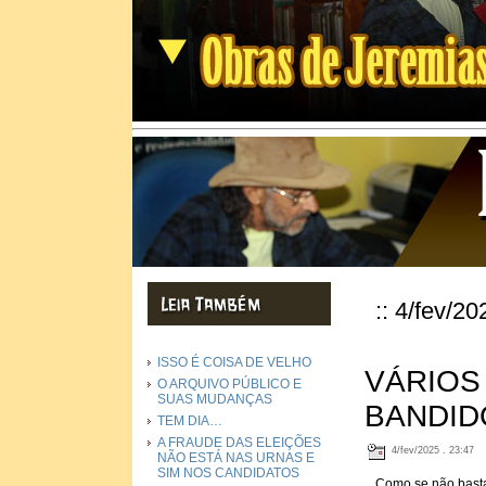
:: 4/fev/20
ISSO É COISA DE VELHO
VÁRIOS
O ARQUIVO PÚBLICO E
SUAS MUDANÇAS
BANDID
TEM DIA…
A FRAUDE DAS ELEIÇÕES
4/fev/2025 . 23:47
NÃO ESTÁ NAS URNAS E
SIM NOS CANDIDATOS
Como se não bastas