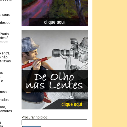
de seus
rtos de
Paulo.
nico é
 e das
o entra
e não
e taxas
es
s
 é
grosso
rados.
ado,
ventores
Procurar no blog:
s
la