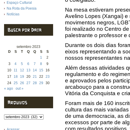
Espaço Cultural
Na Rota da Poesia
Na mesa estiveram presen
Notícias
Avelino Lopes (Xangai) e 
movimentos negros, LGBT
foi realizado no Centro d
palestrante o professor e 
Durante os dois dias fora
setembro 2023
eixos representando a soc
D
S
T
Q
Q
S
S
nossos representantes nas 
1
2
3
4
5
6
7
8
9
Além dessas atividades q
10
11
12
13
14
15
16
regulamento e do regiment
17
18
19
20
21
22
23
e aprovados pelos partici
24
25
26
27
28
29
30
arcabouço para a constru
« ago
out »
Vitória da Conquista e cr
Foram mais de 160 inscrit
cultura das mais variadas
de uma democracia, as di
Arquivos
excessos por parte de al
com resultados positivos,
Acessar