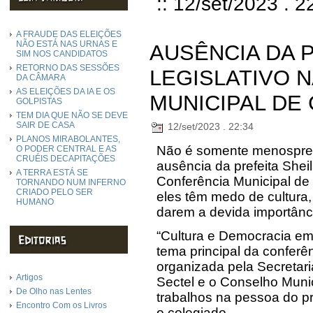
:: 12/set/2023 . 2
A FRAUDE DAS ELEIÇÕES
NÃO ESTÁ NAS URNAS E
AUSÊNCIA DA P
SIM NOS CANDIDATOS
RETORNO DAS SESSÕES
LEGISLATIVO 
DA CÂMARA
AS ELEIÇÕES DA IA E OS
MUNICIPAL DE
GOLPISTAS
TEM DIA QUE NÃO SE DEVE
SAIR DE CASA
12/set/2023 . 22:34
PLANOS MIRABOLANTES,
Não é somente menosprezo
O PODER CENTRAL E AS
CRUÉIS DECAPITAÇÕES
ausência da prefeita Shei
A TERRA ESTÁ SE
Conferência Municipal de
TORNANDO NUM INFERNO
CRIADO PELO SER
eles têm medo de cultura
HUMANO
darem a devida importânc
“Cultura e Democracia em
tema principal da conferê
organizada pela Secretari
Artigos
Sectel e o Conselho Munic
De Olho nas Lentes
trabalhos na pessoa do p
Encontro Com os Livros
o colegiado.