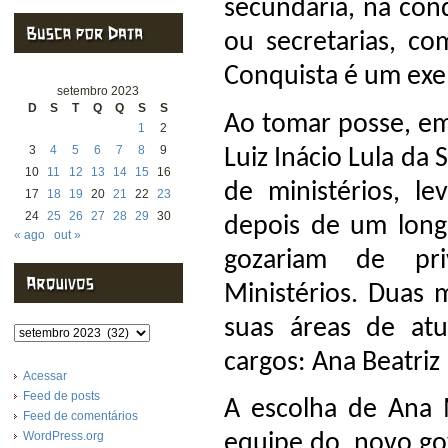
secundária, na con
ou secretarias, co
Conquista é um ex
setembro 2023
D
S
T
Q
Q
S
S
Ao tomar posse, em
1
2
3
4
5
6
7
8
9
Luiz Inácio Lula da
10
11
12
13
14
15
16
de ministérios, l
17
18
19
20
21
22
23
24
25
26
27
28
29
30
depois de um long
« ago
out »
gozariam de pri
Ministérios. Duas 
suas áreas de atu
Arquivos
cargos: Ana Beatri
Acessar
Feed de posts
A escolha de Ana M
Feed de comentários
WordPress.org
equipe do novo gov