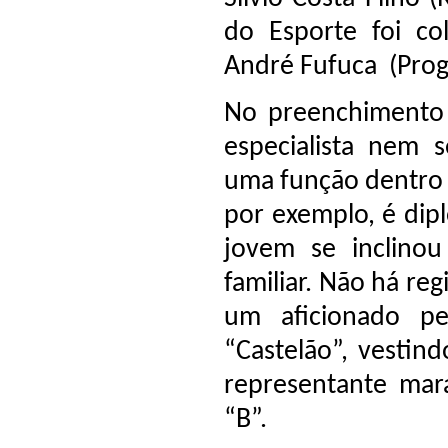
do Esporte foi c
André Fufuca (Prog
No preenchimento d
especialista nem 
uma função dentro d
por exemplo, é di
jovem se inclinou
familiar. Não há re
um aficionado pe
“Castelão”, vestin
representante mara
“B”.