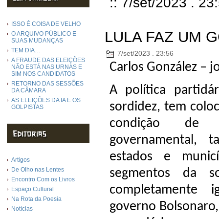
:: 7/set/2023 . 23
ISSO É COISA DE VELHO
LULA FAZ UM 
O ARQUIVO PÚBLICO E
SUAS MUDANÇAS
TEM DIA…
7/set/2023 . 23:56
A FRAUDE DAS ELEIÇÕES
Carlos González – j
NÃO ESTÁ NAS URNAS E
SIM NOS CANDIDATOS
RETORNO DAS SESSÕES
A política partid
DA CÂMARA
AS ELEIÇÕES DA IA E OS
sordidez, tem colo
GOLPISTAS
condição de i
governamental, 
estados e municí
Artigos
De Olho nas Lentes
segmentos da so
Encontro Com os Livros
completamente i
Espaço Cultural
Na Rota da Poesia
governo Bolsonaro,
Notícias