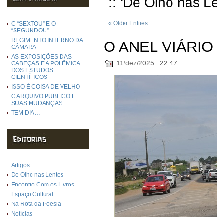
:: ‘De Olho nas L
« Older Entries
O “SEXTOU” E O
“SEGUNDOU”
REGIMENTO INTERNO DA
O ANEL VIÁRIO
CÂMARA
AS EXPOSIÇÕES DAS
11/dez/2025 . 22:47
CABEÇAS E A POLÊMICA
DOS ESTUDOS
CIENTÍFICOS
ISSO É COISA DE VELHO
O ARQUIVO PÚBLICO E
SUAS MUDANÇAS
TEM DIA…
Artigos
De Olho nas Lentes
Encontro Com os Livros
Espaço Cultural
Na Rota da Poesia
Notícias