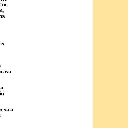
etos
s,
ma
ns
o
icava
r.
ão
oisa a
a