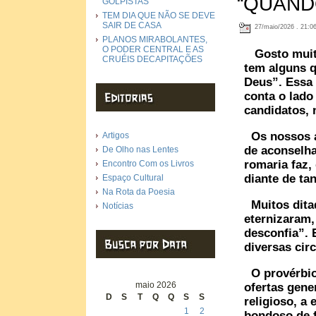
“QUAND
GOLPISTAS
TEM DIA QUE NÃO SE DEVE
SAIR DE CASA
27/maio/2026 . 21:0
PLANOS MIRABOLANTES,
O PODER CENTRAL E AS
Gosto muito
CRUÉIS DECAPITAÇÕES
tem alguns q
Deus”. Essa 
conta o lado
candidatos, 
Os nossos a
Artigos
de aconselh
De Olho nas Lentes
romaria faz,
Encontro Com os Livros
diante de ta
Espaço Cultural
Na Rota da Poesia
Muitos ditad
Notícias
eternizaram,
desconfia”. 
diversas cir
O provérbio 
maio 2026
ofertas gen
D
S
T
Q
Q
S
S
religioso, a
1
2
bondoso de f