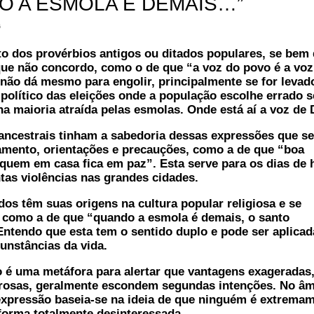
O A ESMOLA É DEMAIS…”
6
 dos provérbios antigos ou ditados populares, se bem
ue não concordo, como o de que “a voz do povo é a voz
não dá mesmo para engolir, principalmente se for leva
 político das eleições onde a população escolhe errado 
na maioria atraída pelas esmolas. Onde está aí a voz de
ncestrais tinham a sabedoria dessas expressões que s
amento, orientações e precauções, como a de que “boa
 quem em casa fica em paz”. Esta serve para os dias de 
ntas violências nas grandes cidades.
os têm suas origens na cultura popular religiosa e se
 como a de que “quando a esmola é demais, o santo
Entendo que esta tem o sentido duplo e pode ser aplica
cunstâncias da vida.
é uma metáfora para alertar que vantagens exageradas
erosas, geralmente escondem segundas intenções. No âm
 expressão baseia-se na ideia de que ninguém é extrema
orma totalmente desinteressada.