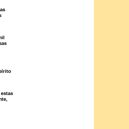
das
s
il
sas
írito
 estas
nte,