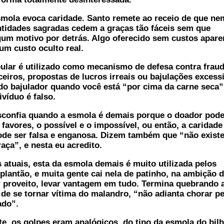
ola evoca caridade. Santo remete ao receio de que ne
tidades sagradas cedem a graças tão fáceis sem que
um motivo por detrás. Algo oferecido sem custos apare
um custo oculto real.
lar é utilizado como mecanismo de defesa contra fraud
ceiros, propostas de lucros irreais ou bajulações excess
do bajulador quando você está “por cima da carne seca”
ivíduo é falso.
confia quando a esmola é demais porque o doador pode 
 favores, o possível e o impossível, ou então, a caridade
de ser falsa e enganosa. Dizem também que “não exist
aça”, e nesta eu acredito.
tuais, esta da esmola demais é muito utilizada pelos
 plantão, e muita gente cai nela de patinho, na ambição 
 proveito, levar vantagem em tudo. Termina quebrando 
 de se tornar vítima do malandro, “não adianta chorar pe
ado”.
 os golpes eram analógicos, do tipo da esmola do bilh