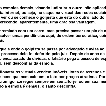
esmolas demais, visando ludibriar o outro, são aplica
ia internet, ou seja, no esquema virtual das redes sociai
ver ou se conhece o golpista que está do outro lado do
ferecendo, aparentemente, uma graciosa vantagem.
premiado com um carro, mas precisa passar um pix de m
esolver umas pendências aqui, de ordem burocrática, coi
s.
uela onde o golpista se passa por advogado e avisa ao
o processo dele foi deferido pelo juiz. Depois de anos de
o encalacrado de dívidas, o falsário pega a pessoa de esp
, sem desconfiar da esmola.
ionatários virtuais vendem imóveis, lotes de terrenos e
s bens que nem existem, e isto por preços atrativos. Por
u amigo, carregue sempre em seu alforje, ou em sua me
do a esmola é demais, o santo desconfia.