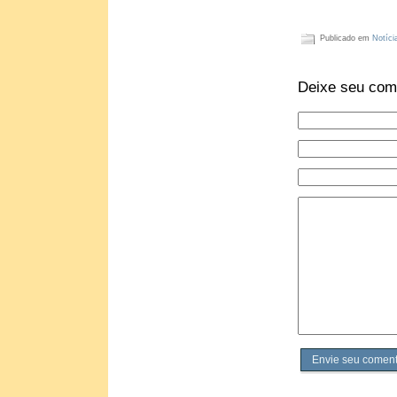
Publicado em
Notíci
Deixe seu com
Envie seu coment