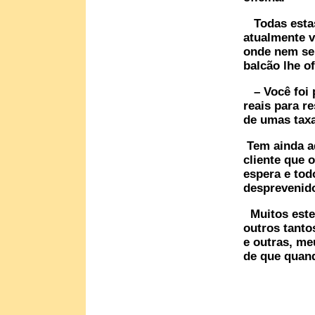
Todas estas 
atualmente v
onde nem se 
balcão lhe o
– Você foi 
reais para r
de umas taxa
Tem ainda aq
cliente que 
espera e tod
desprevenido
Muitos estel
outros tanto
e outras, me
de que quan