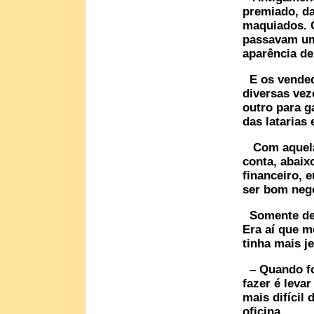
premiado, da
maquiados. O
passavam um
aparência de
E os vended
diversas vez
outro para g
das latarias
Com aquela 
conta, abaix
financeiro, 
ser bom neg
Somente dep
Era aí que m
tinha mais je
– Quando for
fazer é leva
mais difícil 
oficina.