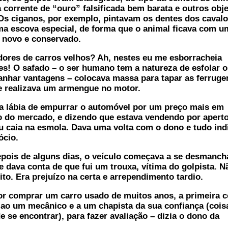
 corrente de “ouro” falsificada bem barata e outros obj
s ciganos, por exemplo, pintavam os dentes dos cavalo
a escova especial, de forma que o animal ficava com u
 novo e conservado.
ores de carros velhos? Ah, nestes eu me esborracheia
es! O safado – o ser humano tem a natureza de esfolar o
anhar vantagens – colocava massa para tapar as ferruge
 e realizava um armengue no motor.
lábia de empurrar o automóvel por um preço mais em
o do mercado, e dizendo que estava vendendo por apert
eu caia na esmola. Dava uma volta com o dono e tudo ind
ócio.
ois de alguns dias, o veículo começava a se desmancha
e dava conta de que fui um trouxa, vítima do golpista. N
ito. Era prejuízo na certa e arrependimento tardio.
 comprar um carro usado de muitos anos, a primeira c
r ao um mecânico e a um chapista da sua confiança (cois
de se encontrar), para fazer avaliação – dizia o dono da