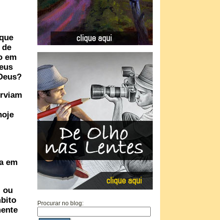
 que
 de
do em
seus
 Deus?
erviam
hoje
da em
, ou
bito
Procurar no blog:
mente