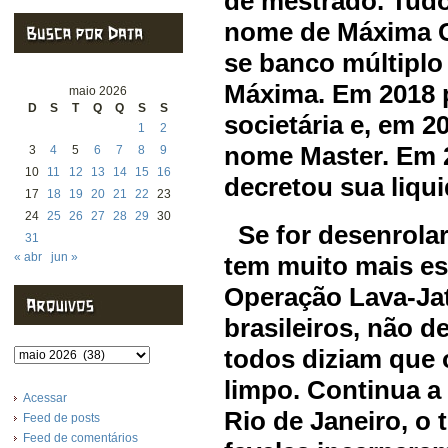
de mestrado. Tud
nome de Máxima Co
se banco múltipl
Máxima. Em 2018 
maio 2026
D
S
T
Q
Q
S
S
societária e, em 2
1
2
nome Master. Em 
3
4
5
6
7
8
9
10
11
12
13
14
15
16
decretou sua liqu
17
18
19
20
21
22
23
24
25
26
27
28
29
30
Se for desenrolar
31
« abr
jun »
tem muito mais es
Operação Lava-Jat
brasileiros, não 
todos diziam que o
Arquivos
limpo. Continua a
Acessar
Rio de Janeiro, o 
Feed de posts
Feed de comentários