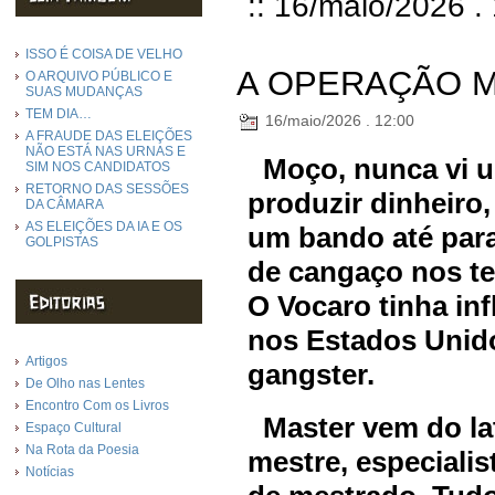
:: 16/maio/2026 .
ISSO É COISA DE VELHO
A OPERAÇÃO 
O ARQUIVO PÚBLICO E
SUAS MUDANÇAS
TEM DIA…
16/maio/2026 . 12:00
A FRAUDE DAS ELEIÇÕES
NÃO ESTÁ NAS URNAS E
Moço, nunca vi u
SIM NOS CANDIDATOS
RETORNO DAS SESSÕES
produzir dinheiro,
DA CÂMARA
AS ELEIÇÕES DA IA E OS
um bando até para
GOLPISTAS
de cangaço nos t
O Vocaro tinha inf
nos Estados Unido
Artigos
gangster.
De Olho nas Lentes
Encontro Com os Livros
Master vem do lat
Espaço Cultural
Na Rota da Poesia
mestre, especialis
Notícias