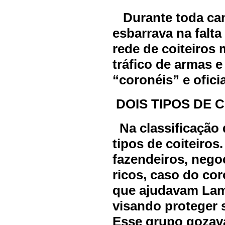
Durante toda cam
esbarrava na falt
rede de coiteiros
tráfico de armas 
“coronéis” e oficia
DOIS TIPOS DE 
Na classificação d
tipos de coiteiros
fazendeiros, negoc
ricos, caso do co
que ajudavam Lam
visando proteger 
Esse grupo gozava