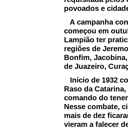
povoados e cidad
A campanha cont
começou em outubr
Lampião ter prati
regiões de Jerem
Bonfim, Jacobina,
de Juazeiro, Cura
Início de 1932 c
Raso da Catarina
comando do tenent
Nesse combate, c
mais de dez ficar
vieram a falecer d