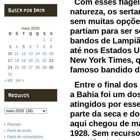
Com esses flagel
natureza, os sert
sem muitas opções
maio 2026
partiam para ser 
D
S
T
Q
Q
S
S
bandos de Lampiã
1
2
3
4
5
6
7
8
9
até nos Estados U
10
11
12
13
14
15
16
New York Times, 
17
18
19
20
21
22
23
famoso bandido d
24
25
26
27
28
29
30
31
« abr
jun »
Entre o final dos
a Bahia foi um do
atingidos por esse
Arquivos
parte da seca e 
aqui chegou de m
Acessar
Feed de posts
1928. Sem recurso
Feed de comentários