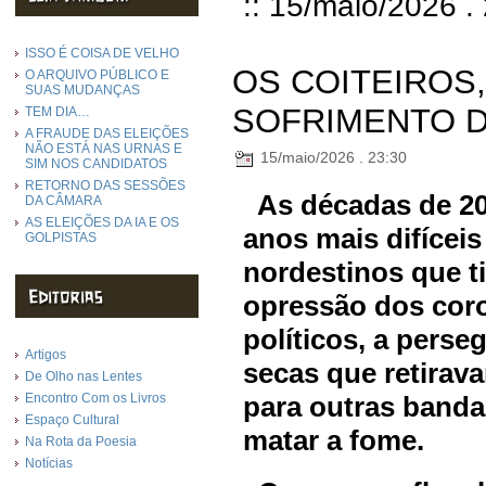
:: 15/maio/2026 .
ISSO É COISA DE VELHO
OS COITEIROS
O ARQUIVO PÚBLICO E
SUAS MUDANÇAS
SOFRIMENTO 
TEM DIA…
A FRAUDE DAS ELEIÇÕES
NÃO ESTÁ NAS URNAS E
15/maio/2026 . 23:30
SIM NOS CANDIDATOS
RETORNO DAS SESSÕES
As décadas de 20
DA CÂMARA
AS ELEIÇÕES DA IA E OS
anos mais difíceis
GOLPISTAS
nordestinos que t
opressão dos coro
políticos, a perse
Artigos
secas que retirava
De Olho nas Lentes
Encontro Com os Livros
para outras banda
Espaço Cultural
matar a fome.
Na Rota da Poesia
Notícias