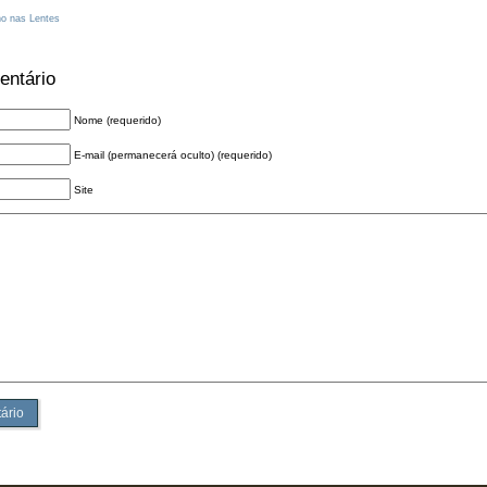
o nas Lentes
entário
Nome (requerido)
E-mail (permanecerá oculto) (requerido)
Site
ário