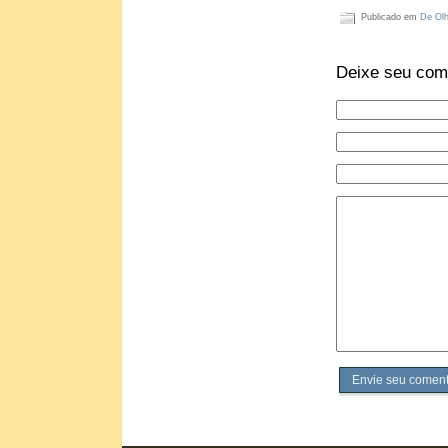
Publicado em
De Olh
Deixe seu com
Envie seu coment