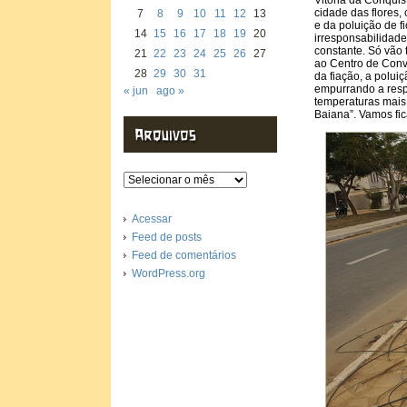
Vitória da Conqui
cidade das flores
7
8
9
10
11
12
13
e da poluição de f
14
15
16
17
18
19
20
irresponsabilidade
constante. Só vão
21
22
23
24
25
26
27
ao Centro de Conv
28
29
30
31
da fiação, a polui
empurrando a respo
« jun
ago »
temperaturas mais
Baiana”. Vamos fic
Arquivos
Acessar
Feed de posts
Feed de comentários
WordPress.org