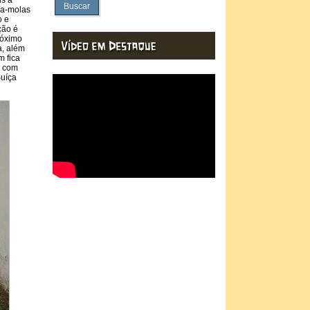
is a
Buscar
ra-molas
o e
ção é
róximo
a, além
m fica
s com
Suíça