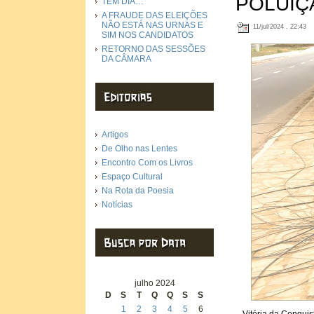
POLUIÇ
TEM DIA…
A FRAUDE DAS ELEIÇÕES
NÃO ESTÁ NAS URNAS E
11/jul/2024 . 22:43
SIM NOS CANDIDATOS
RETORNO DAS SESSÕES
DA CÂMARA
Artigos
De Olho nas Lentes
Encontro Com os Livros
Espaço Cultural
Na Rota da Poesia
Notícias
julho 2024
D
S
T
Q
Q
S
S
1
2
3
4
5
6