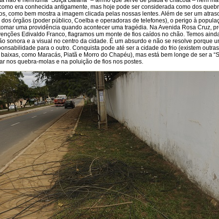
sta não é nenhuma “Suíça Baiana” – termo que serve de piada e chacota – nem ma
, como era conhecida antigamente, mas hoje pode ser considerada como dos queb
ios, como bem mostra a imagem clicada pelas nossas lentes. Além de ser um atras
 dos órgãos (poder público, Coelba e operadoras de telefones), o perigo à popula
 tomar uma providência quando acontecer uma tragédia. Na Avenida Rosa Cruz, p
enções Edivaldo Franco, flagramos um monte de fios caídos no chão. Temos aind
ção sonora e a visual no centro da cidade. É um absurdo e não se resolve porque u
nsabilidade para o outro. Conquista pode até ser a cidade do frio (existem outra
 baixas, como Maracás, Piatã e Morro do Chapéu), mas está bem longe de ser a “
ar nos quebra-molas e na poluição de fios nos postes.