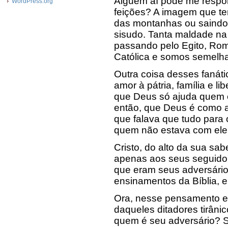
Alguém aí pode me respo
WordPress.org
feições? A imagem que te
das montanhas ou saindo
sisudo. Tanta maldade n
passando pelo Egito, Roma
Católica e somos semelha
Outra coisa desses fanáti
amor à pátria, família e l
que Deus só ajuda quem e
então, que Deus é como aq
que falava que tudo para 
quem não estava com ele 
Cristo, do alto da sua sab
apenas aos seus seguido
que eram seus adversári
ensinamentos da Bíblia, er
Ora, nesse pensamento en
daqueles ditadores tirân
quem é seu adversário? S