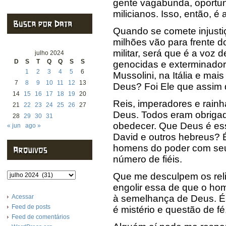
gente vagabunda, oportuni
milicianos. Isso, então, 
Quando se comete injusti
milhões vão para frente do
militar, será que é a voz
julho 2024
D
S
T
Q
Q
S
S
genocidas e exterminadore
1
2
3
4
5
6
Mussolini, na Itália e mais
7
8
9
10
11
12
13
Deus? Foi Ele que assim 
14
15
16
17
18
19
20
Reis, imperadores e rainh
21
22
23
24
25
26
27
Deus. Todos eram obrigado
28
29
30
31
obedecer. Que Deus é ess
« jun
ago »
David e outros hebreus? É
homens do poder com seus
número de fiéis.
Arquivos
Que me desculpem os reli
engolir essa de que o home
Acessar
à semelhança de Deus. É 
Feed de posts
é mistério e questão de fé
Feed de comentários