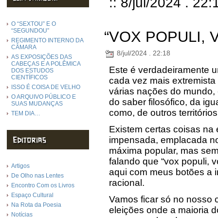
:: 8/jul/2024 . 22:
O “SEXTOU” E O
“SEGUNDOU”
“VOX POPULI, 
REGIMENTO INTERNO DA
CÂMARA
8/jul/2024 . 22:18
AS EXPOSIÇÕES DAS
CABEÇAS E A POLÊMICA
Este é verdadeiramente u
DOS ESTUDOS
CIENTÍFICOS
cada vez mais extremista 
ISSO É COISA DE VELHO
várias nações do mundo,
O ARQUIVO PÚBLICO E
do saber filosófico, da ig
SUAS MUDANÇAS
como, de outros território
TEM DIA…
Existem certas coisas na 
impensada, emplacada no
máxima popular, mas sem 
falando que “vox populi, 
Artigos
aqui com meus botões a i
De Olho nas Lentes
racional.
Encontro Com os Livros
Espaço Cultural
Vamos ficar só no nosso 
Na Rota da Poesia
eleições onde a maioria do
Notícias