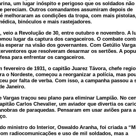
rina, um lugar inóspito e perigoso que os soldados não
e pereciam. Outros comandantes assumiram depois de
é melhoraram as condições da tropa, com mais pistolas
médica, binóculos e mais rastejadores.
veio a Revolução de 30, entre outubro e novembro. A l
omou lugar da captura dos cangaceiros. O combate cont
a esperar na visão dos governantes. Com Getúlio Varga
terventores que resolveram desarmar os sertões. A pop
fesa para enfrentar os cangaceiros.
evereiro de 1931, o capitão Juarez Távora, chefe regio
ara o Nordeste, começou a reorganizar a polícia, mas po
ceu por falta de verba. Com isso, a campanha passou a 
de Janeiro.
Vargas traçou seu plano para eliminar Lampião. No cen
apitão Carlos Chevalier, um aviador que divertia os cari
nobras de paraquedas. Pensaram em usar aviões para a
ço.
 ministro do Interior, Oswaldo Aranha, foi criada a “M
com radiocomunicações e uso de mil soldados, mas a