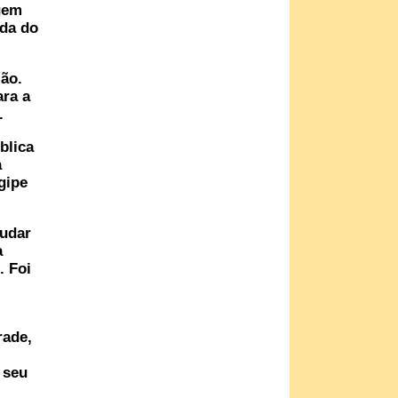
agem
ida do
ião.
ara a
.
blica
a
gipe
judar
a
. Foi
rade,
 seu