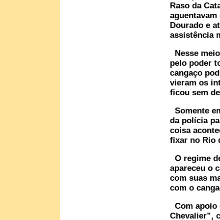
Raso da Cata
aguentavam 
Dourado e at
assistência 
Nesse meio, 
pelo poder t
cangaço podi
vieram os in
ficou sem de
Somente em f
da polícia p
coisa aconte
fixar no Rio 
O regime de 
apareceu o c
com suas ma
com o canga
Com apoio do
Chevalier”, 