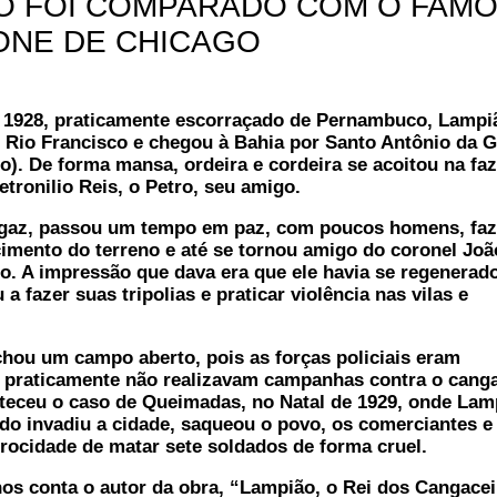
O FOI COMPARADO COM O FAM
ONE DE CHICAGO
 1928, praticamente escorraçado de Pernambuco, Lampi
 Rio Francisco e chegou à Bahia por Santo Antônio da G
o). De forma mansa, ordeira e cordeira se acoitou na fa
etronilio Reis, o Petro, seu amigo.
gaz, passou um tempo em paz, com poucos homens, fa
mento do terreno e até se tornou amigo do coronel Joã
. A impressão que dava era que ele havia se regenerado
 fazer suas tripolias e praticar violência nas vilas e
ou um campo aberto, pois as forças policiais eram
e praticamente não realizavam campanhas contra o cang
teceu o caso de Queimadas, no Natal de 1929, onde Lam
o invadiu a cidade, saqueou o povo, os comerciantes e
rocidade de matar sete soldados de forma cruel.
s conta o autor da obra, “Lampião, o Rei dos Cangacei