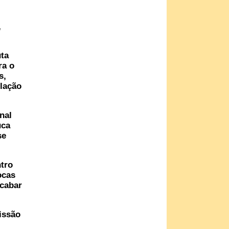
,
uta
ra o
s,
ulação
nal
uca
se
tro
ocas
cabar
issão