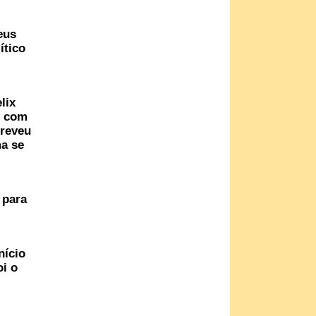
eus
ítico
lix
, com
creveu
ma se
 para
nício
i o
m).