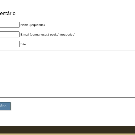
entário
Nome (requerido)
E-mail (permanecerá oculto) (requerido)
Site
ário