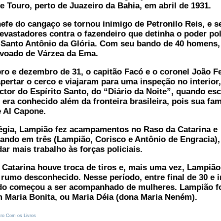
 Touro, perto de Juazeiro da Bahia, em abril de 1931.
fe do cangaço se tornou inimigo de Petronilo Reis, e s
evastadores contra o fazendeiro que detinha o poder pol
 Santo Antônio da Glória. Com seu bando de 40 homens,
ovoado de Várzea da Ema.
 e dezembro de 31, o capitão Facó e o coronel João Fe
pertar o cerco e viajaram para uma inspeção no interior
ictor do Espírito Santo, do “Diário da Noite”, quando es
era conhecido além da fronteira brasileira, pois sua fa
e Al Capone.
égia, Lampião fez acampamentos no Raso da Catarina e
bando em três (Lampião, Corisco e Antônio de Engracia),
ar mais trabalho às forças policiais.
atarina houve troca de tiros e, mais uma vez, Lampião
rumo desconhecido. Nesse período, entre final de 30 e i
ndo começou a ser acompanhado de mulheres. Lampião fo
om Maria Bonita, ou Maria Déia (dona Maria Nené
ro Com os Livros