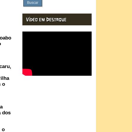
Buscar
moabo
o
caru,
ilha
m o
pa
a dos
 o