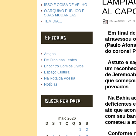
LAMPIÃ
ISSO É COISA DE VELHO
AL CAP
O ARQUIVO PÚBLICO E
SUAS MUDANÇAS
TEM DIA…
8/maio/2026 . 22:33
Em final de
atravessou o
(Paulo Afons
do coronel P
Artigos
De Olho nas Lentes
Astuto e sa
Encontro Com os Livros
um reconheci
Espaço Cultural
de Jeremoabo
Na Rota da Poesia
que começou a
Notícias
povoados.
Na Bahia ach
deficientes 
até que acon
com seu band
maio 2026
cometeu a at
D
S
T
Q
Q
S
S
1
2
Conforme no