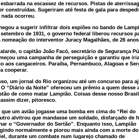
 esbarrada na escassez de recursos. Pistas de aterriss
er construídas. Sugeriram até festa de gala para desped
 nada ocorreu.
egou a sugerir infiltrar dois espiões no bando de Lamp
etembro de 1931, o governo federal liberou recursos p
 nomeação do interventor Juracy Magalhães, de 26 anos
arde, o capitão João Facó, secretário de Segurança Pú
meçou uma campanha de perseguição e garantiu que iri
co aos cangaceiros. Paraíba, Pernambuco, Alagoas e Ser
a cooperar.
o, um jornal do Rio organizou até um concurso para a
 O “Diário da Noite” ofereceu um prêmio a quem desse 
tão de como matar Lampião. Coisas desse nosso Brasil
 assim dizer, pitoresco.
que um avião jogasse uma bomba em cima do “Rei do
tro alvitrou que mandasse um soldado, disfarçado de f
nar o “Governador do Sertão”. Enquanto isso, Lampião
agindo normalmente e piorou mais ainda com a morte do
iel, durante um combate num lugarejo chamado de