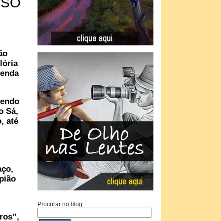
OSO
ão
lória
zenda
zendo
o Sá,
, até
aço,
pião
Procurar no blog:
ros”,