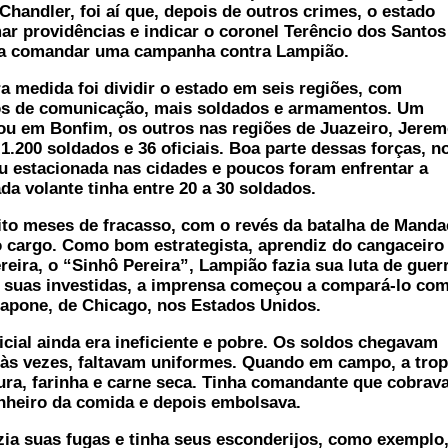
 Chandler, foi aí que, depois de outros crimes, o estado
ar providências e indicar o coronel Terêncio dos Santos
a comandar uma campanha contra Lampião.
 medida foi dividir o estado em seis regiões, com
s de comunicação, mais soldados e armamentos. Um
ou em Bonfim, os outros nas regiões de Juazeiro, Jere
1.200 soldados e 36 oficiais. Boa parte dessas forças, n
ou estacionada nas cidades e poucos foram enfrentar a
da volante tinha entre 20 a 30 soldados.
to meses de fracasso, com o revés da batalha de Manda
 cargo. Como bom estrategista, aprendiz do cangaceiro
reira, o “Sinhô Pereira”, Lampião fazia sua luta de guerr
s suas investidas, a imprensa começou a compará-lo co
apone, de Chicago, nos Estados Unidos.
cial ainda era ineficiente e pobre. Os soldos chegavam
 às vezes, faltavam uniformes. Quando em campo, a tro
ra, farinha e carne seca. Tinha comandante que cobrav
nheiro da comida e depois embolsava.
a suas fugas e tinha seus esconderijos, como exemplo,