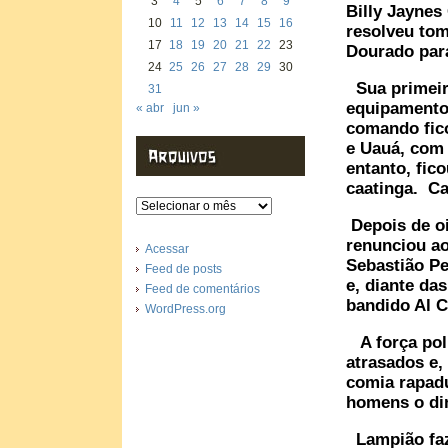
3
4
5
6
7
8
9
Billy Jaynes
10
11
12
13
14
15
16
resolveu tom
17
18
19
20
21
22
23
Dourado par
24
25
26
27
28
29
30
Sua primeira
31
equipamento
« abr
jun »
comando fic
e Uauá, com 
entanto, fic
caatinga. Ca
Arquivos
Depois de oi
renunciou ao
Acessar
Sebastião Pe
Feed de posts
e, diante da
Feed de comentários
bandido Al C
WordPress.org
A força poli
atrasados e,
comia rapadu
homens o di
Lampião fazi