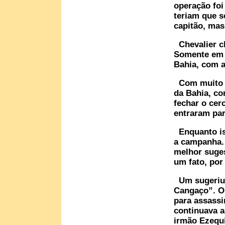
operação foi
teriam que s
capitão, mas
Chevalier ch
Somente em s
Bahia, com a
Com muito al
da Bahia, co
fechar o cer
entraram par
Enquanto iss
a campanha.
melhor suges
um fato, por
Um sugeriu 
Cangaço”. Ou
para assassi
continuava 
irmão Ezequ