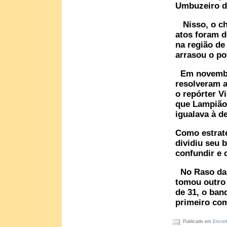
Umbuzeiro de
Nisso, o che
atos foram d
na região de
arrasou o p
Em novembro
resolveram a
o repórter V
que Lampião 
igualava à d
Como estrat
dividiu seu 
confundir e d
No Raso da C
tomou outro 
de 31, o ba
primeiro c
Publicado em
Encont