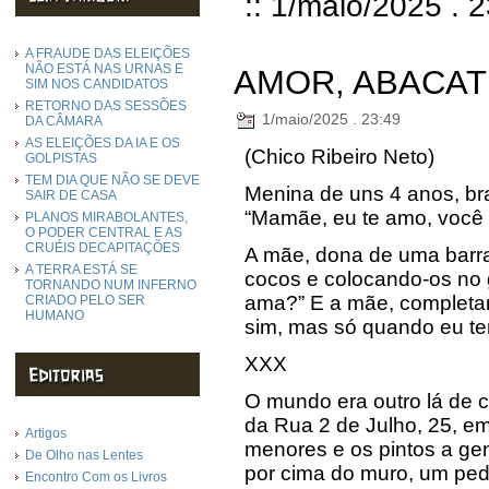
:: 1/maio/2025 . 
A FRAUDE DAS ELEIÇÕES
NÃO ESTÁ NAS URNAS E
AMOR, ABACAT
SIM NOS CANDIDATOS
RETORNO DAS SESSÕES
1/maio/2025 . 23:49
DA CÂMARA
AS ELEIÇÕES DA IA E OS
(Chico Ribeiro Neto)
GOLPISTAS
TEM DIA QUE NÃO SE DEVE
Menina de uns 4 anos, br
SAIR DE CASA
“Mamãe, eu te amo, você
PLANOS MIRABOLANTES,
O PODER CENTRAL E AS
CRUÉIS DECAPITAÇÕES
A mãe, dona de uma barra
A TERRA ESTÁ SE
cocos e colocando-os no 
TORNANDO NUM INFERNO
ama?” E a mãe, completam
CRIADO PELO SER
HUMANO
sim, mas só quando eu te
XXX
O mundo era outro lá de 
da Rua 2 de Julho, 25, em
Artigos
menores e os pintos a gen
De Olho nas Lentes
por cima do muro, um ped
Encontro Com os Livros