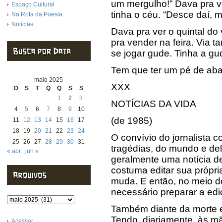
um mergulho!” Dava pra ve
Espaço Cultural
tinha o céu. “Desce daí, m
Na Rota da Poesia
Notícias
Dava pra ver o quintal d
pra vender na feira. Via
se jogar gude. Tinha a gu
Tem que ter um pé de aba
maio 2025
XXX
D
S
T
Q
Q
S
S
1
2
3
NOTÍCIAS DA VIDA
4
5
6
7
8
9
10
(de 1985)
11
12
13
14
15
16
17
18
19
20
21
22
23
24
O convívio do jornalista c
25
26
27
28
29
30
31
tragédias, do mundo e de
« abr
jun »
geralmente uma notícia de
costuma editar sua própri
muda. E então, no meio d
necessário preparar a ed
Arquivos
Também diante da morte e
Tendo, diariamente, às mã
Acessar