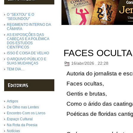
O “SEXTOU” E O
“SEGUNDOU”
REGIMENTO INTERNO DA
CÂMARA
AS EXPOSIÇÕES DAS
CABEÇAS E A POLÊMICA
DOS ESTUDOS
CIENTÍFICOS
FACES OCULTA
ISSO É COISA DE VELHO
O ARQUIVO PÚBLICO E
16/abr/2026 . 22:28
SUAS MUDANÇAS
TEM DIA…
Autoria do jornalista e es
Faces ocultas,
Gentis e brutas,
Artigos
Como o árido das caating
De Olho nas Lentes
Poéticas de floridas canti
Encontro Com os Livros
Espaço Cultural
Na Rota da Poesia
Notícias