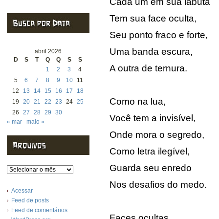
Cada um em sua labuta
Tem sua face oculta,
Seu ponto fraco e forte,
Uma banda escura,
abril 2026
D
S
T
Q
Q
S
S
A outra de ternura.
1
2
3
4
5
6
7
8
9
10
11
12
13
14
15
16
17
18
Como na lua,
19
20
21
22
23
24
25
26
27
28
29
30
Você tem a invisível,
« mar
maio »
Onde mora o segredo,
Como letra ilegível,
Guarda seu enredo
Arquivos
Nos desafios do medo.
Acessar
Feed de posts
Feed de comentários
Faces ocultas