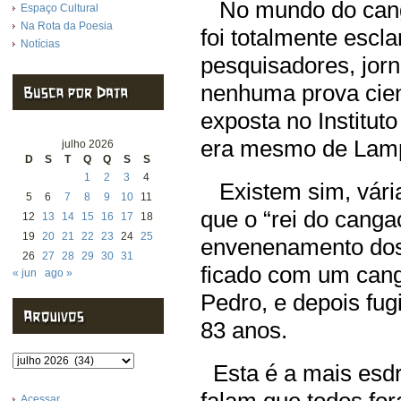
No mundo do canga
Espaço Cultural
Na Rota da Poesia
foi totalmente escla
Notícias
pesquisadores, jorna
nenhuma prova cient
exposta no Institut
era mesmo de Lamp
julho 2026
D
S
T
Q
Q
S
S
1
2
3
4
Existem sim, vária
5
6
7
8
9
10
11
que o “rei do cang
12
13
14
15
16
17
18
19
20
21
22
23
24
25
envenenamento dos 
26
27
28
29
30
31
ficado com um cang
« jun
ago »
Pedro, e depois fu
83 anos.
Arquivos
Esta é a mais esdr
Acessar