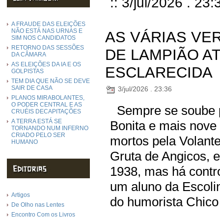
:: 3/jul/2026 . 23:
A FRAUDE DAS ELEIÇÕES
NÃO ESTÁ NAS URNAS E
AS VÁRIAS VE
SIM NOS CANDIDATOS
RETORNO DAS SESSÕES
DE LAMPIÃO A
DA CÂMARA
AS ELEIÇÕES DA IA E OS
ESCLARECIDA
GOLPISTAS
TEM DIA QUE NÃO SE DEVE
SAIR DE CASA
3/jul/2026 . 23:36
PLANOS MIRABOLANTES,
O PODER CENTRAL E AS
Sempre se soube pe
CRUÉIS DECAPITAÇÕES
A TERRA ESTÁ SE
Bonita e mais nove
TORNANDO NUM INFERNO
CRIADO PELO SER
mortos pela Volante
HUMANO
Gruta de Angicos, 
1938, mas há contro
um aluno da Escoli
Artigos
do humorista Chico 
De Olho nas Lentes
Encontro Com os Livros