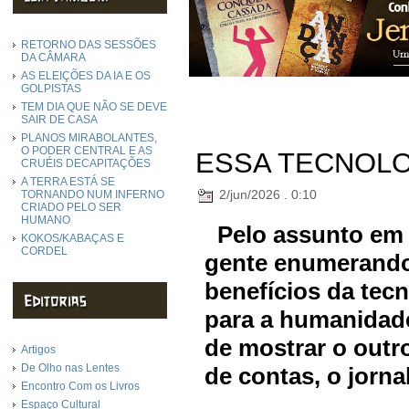
RETORNO DAS SESSÕES
DA CÂMARA
AS ELEIÇÕES DA IA E OS
GOLPISTAS
TEM DIA QUE NÃO SE DEVE
SAIR DE CASA
PLANOS MIRABOLANTES,
O PODER CENTRAL E AS
ESSA TECNOL
CRUÉIS DECAPITAÇÕES
A TERRA ESTÁ SE
2/jun/2026 . 0:10
TORNANDO NUM INFERNO
CRIADO PELO SER
HUMANO
Pelo assunto em p
KOKOS/KABAÇAS E
CORDEL
gente enumerando
benefícios da te
para a humanidade
de mostrar o outro
Artigos
De Olho nas Lentes
de contas, o jorna
Encontro Com os Livros
Espaço Cultural