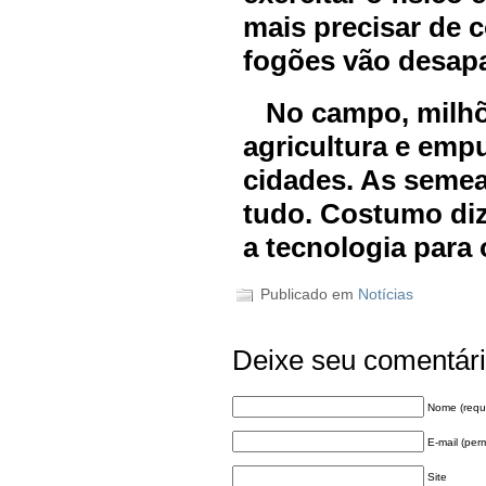
mais precisar de c
fogões vão desapa
No campo, milhõ
agricultura e empu
cidades. As semea
tudo. Costumo diz
a tecnologia para
Publicado em
Notícias
Deixe seu comentár
Nome (requ
E-mail (per
Site