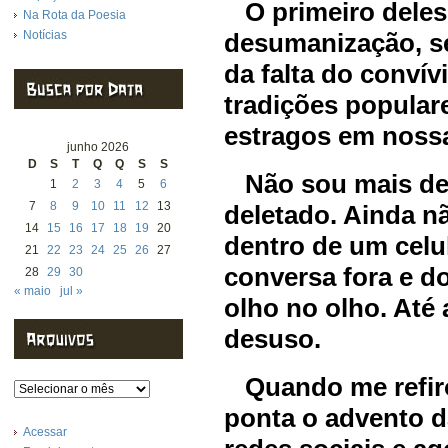
O primeiro deles,
Na Rota da Poesia
Notícias
desumanização, s
da falta do convív
tradições popular
estragos em nossa
junho 2026
D
S
T
Q
Q
S
S
Não sou mais de
1
2
3
4
5
6
7
8
9
10
11
12
13
deletado. Ainda n
14
15
16
17
18
19
20
dentro de um celu
21
22
23
24
25
26
27
conversa fora e d
28
29
30
« maio
jul »
olho no olho. Até 
desuso.
Quando me refiro 
Arquivos
ponta o advento da
Acessar