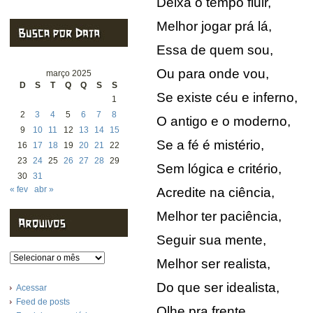
Deixa o tempo fluir,
Melhor jogar prá lá,
Essa de quem sou,
Ou para onde vou,
março 2025
D
S
T
Q
Q
S
S
Se existe céu e inferno,
1
2
3
4
5
6
7
8
O antigo e o moderno,
9
10
11
12
13
14
15
Se a fé é mistério,
16
17
18
19
20
21
22
23
24
25
26
27
28
29
Sem lógica e critério,
30
31
« fev
abr »
Acredite na ciência,
Melhor ter paciência,
Seguir sua mente,
Arquivos
Melhor ser realista,
Do que ser idealista,
Acessar
Feed de posts
Olhe pra frente