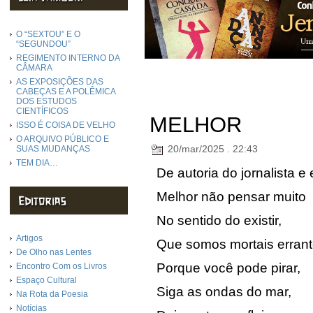
O “SEXTOU” E O
“SEGUNDOU”
REGIMENTO INTERNO DA
CÂMARA
AS EXPOSIÇÕES DAS
CABEÇAS E A POLÊMICA
DOS ESTUDOS
CIENTÍFICOS
MELHOR
ISSO É COISA DE VELHO
O ARQUIVO PÚBLICO E
20/mar/2025 . 22:43
SUAS MUDANÇAS
TEM DIA…
De autoria do jornalista e
Melhor não pensar muito
No sentido do existir,
Artigos
Que somos mortais erran
De Olho nas Lentes
Porque você pode pirar,
Encontro Com os Livros
Espaço Cultural
Siga as ondas do mar,
Na Rota da Poesia
Notícias