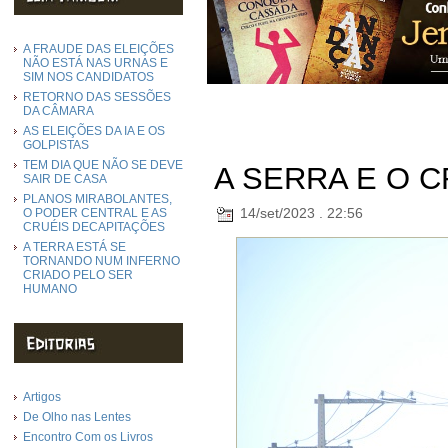
A FRAUDE DAS ELEIÇÕES
NÃO ESTÁ NAS URNAS E
SIM NOS CANDIDATOS
RETORNO DAS SESSÕES
DA CÂMARA
AS ELEIÇÕES DA IA E OS
GOLPISTAS
TEM DIA QUE NÃO SE DEVE
A SERRA E O C
SAIR DE CASA
PLANOS MIRABOLANTES,
14/set/2023 . 22:56
O PODER CENTRAL E AS
CRUÉIS DECAPITAÇÕES
A TERRA ESTÁ SE
TORNANDO NUM INFERNO
CRIADO PELO SER
HUMANO
Artigos
De Olho nas Lentes
Encontro Com os Livros