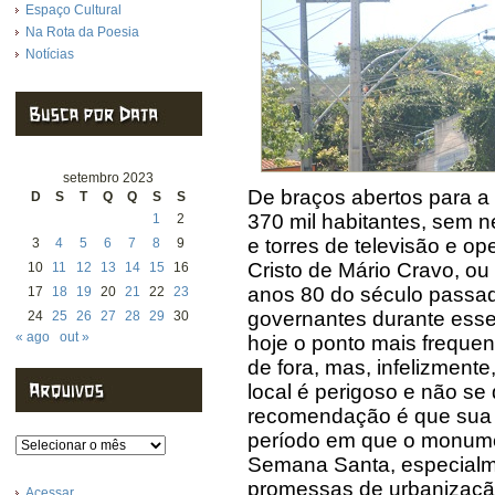
Espaço Cultural
Na Rota da Poesia
Notícias
setembro 2023
De braços abertos para 
D
S
T
Q
Q
S
S
370 mil habitantes, sem 
1
2
e torres de televisão e o
3
4
5
6
7
8
9
Cristo de Mário Cravo, ou 
10
11
12
13
14
15
16
anos 80 do século passa
17
18
19
20
21
22
23
governantes durante esse
24
25
26
27
28
29
30
« ago
out »
hoje o ponto mais frequen
de fora, mas, infelizment
local é perigoso e não se
recomendação é que sua v
período em que o monume
Arquivos
Semana Santa, especialme
promessas de urbanizaçã
Acessar