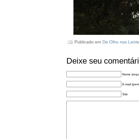
Publicado em
De Olho nas Lent
Deixe seu comentár
Nome (requ
E-mail (per
Site