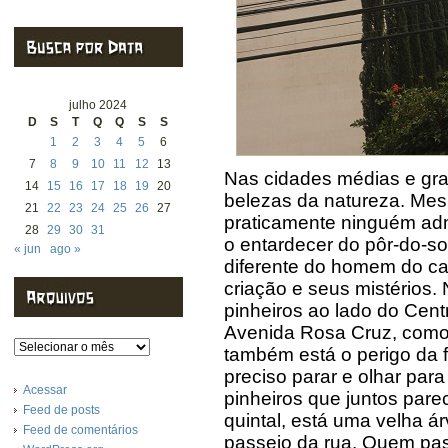
julho 2024
D
S
T
Q
Q
S
S
1
2
3
4
5
6
7
8
9
10
11
12
13
Nas cidades médias e gr
14
15
16
17
18
19
20
belezas da natureza. Me
21
22
23
24
25
26
27
praticamente ninguém adm
28
29
30
31
o entardecer do pôr-do-so
« jun
ago »
diferente do homem do ca
criação e seus mistérios
pinheiros ao lado do Cen
Avenida Rosa Cruz, como s
Arquivos
também está o perigo da f
preciso parar e olhar para
Acessar
pinheiros que juntos pare
Feed de posts
quintal, está uma velha á
Feed de comentários
passeio da rua. Quem pas