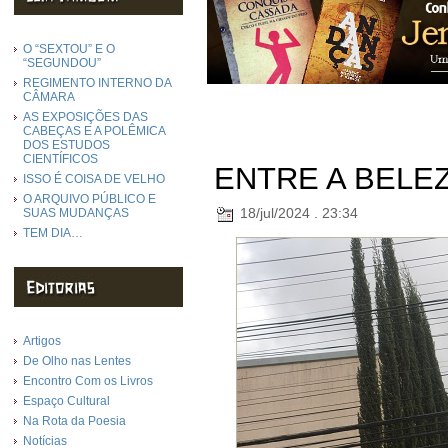
O “SEXTOU” E O
“SEGUNDOU”
REGIMENTO INTERNO DA
CÂMARA
AS EXPOSIÇÕES DAS
CABEÇAS E A POLÊMICA
DOS ESTUDOS
CIENTÍFICOS
ENTRE A BELE
ISSO É COISA DE VELHO
O ARQUIVO PÚBLICO E
18/jul/2024 . 23:34
SUAS MUDANÇAS
TEM DIA…
Artigos
De Olho nas Lentes
Encontro Com os Livros
Espaço Cultural
Na Rota da Poesia
Notícias