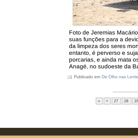
Foto de Jeremias Macário
suas funções para a dev
da limpeza dos seres mor
entanto, é perverso e suj
porcarias, e ainda mata 
Anagé, no sudoeste da Ba
Publicado em
De Olho nas Lent
«
<
27
28
2