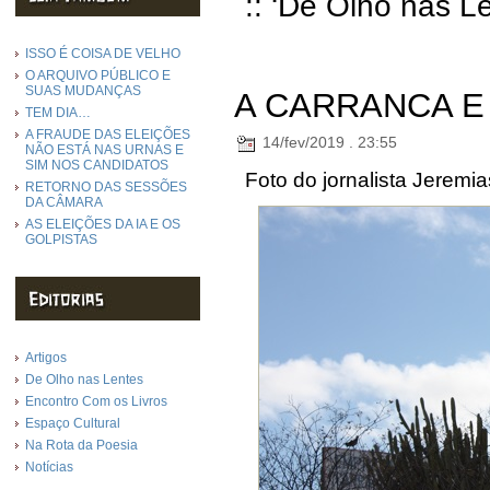
:: ‘De Olho nas L
ISSO É COISA DE VELHO
O ARQUIVO PÚBLICO E
SUAS MUDANÇAS
A CARRANCA E
TEM DIA…
A FRAUDE DAS ELEIÇÕES
14/fev/2019 . 23:55
NÃO ESTÁ NAS URNAS E
SIM NOS CANDIDATOS
Foto do jornalista Jeremi
RETORNO DAS SESSÕES
DA CÂMARA
AS ELEIÇÕES DA IA E OS
GOLPISTAS
Artigos
De Olho nas Lentes
Encontro Com os Livros
Espaço Cultural
Na Rota da Poesia
Notícias