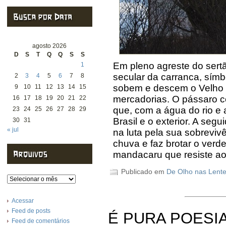
agosto 2026
D
S
T
Q
Q
S
S
Em pleno agreste do sertã
1
secular da carranca, símb
2
3
4
5
6
7
8
sobem e descem o Velho C
9
10
11
12
13
14
15
mercadorias. O pássaro 
16
17
18
19
20
21
22
que, com a água do rio e
23
24
25
26
27
28
29
Brasil e o exterior. A seg
30
31
« jul
na luta pela sua sobrevi
chuva e faz brotar o verd
mandacaru que resiste ao
Publicado em
De Olho nas Lent
Arquivos
Acessar
Feed de posts
É PURA POESI
Feed de comentários