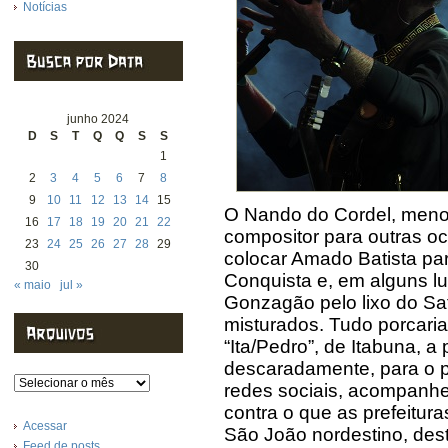
Notícias
junho 2024
D
S
T
Q
Q
S
S
1
2
3
4
5
6
7
8
9
10
11
12
13
14
15
O Nando do Cordel, meno
16
17
18
19
20
21
22
compositor para outras oca
23
24
25
26
27
28
29
colocar Amado Batista par
30
Conquista e, em alguns lu
« maio
jul »
Gonzagão pelo lixo do Saf
misturados. Tudo porcari
“Ita/Pedro”, de Itabuna, a
descaradamente, para o p
Arquivos
redes sociais, acompanhe
contra o que as prefeitur
Acessar
São João nordestino, dest
Feed de posts