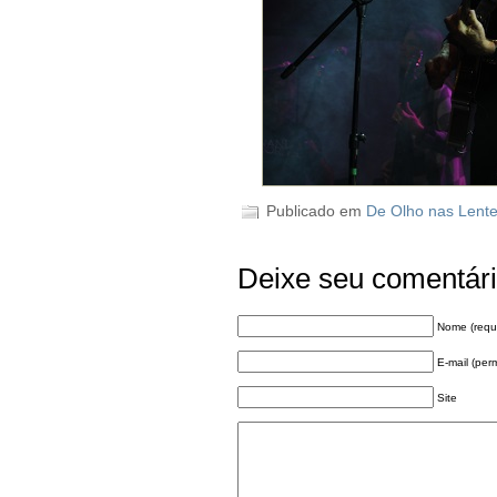
Publicado em
De Olho nas Lent
Deixe seu comentár
Nome (requ
E-mail (per
Site