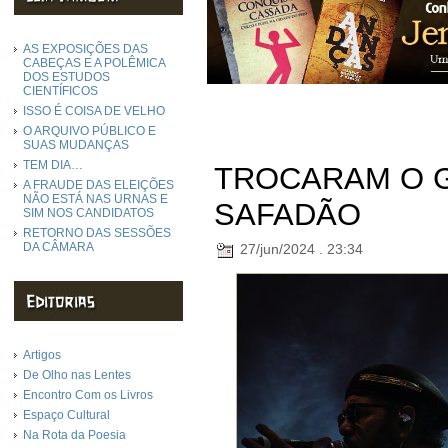
AS EXPOSIÇÕES DAS
CABEÇAS E A POLÊMICA
DOS ESTUDOS
CIENTÍFICOS
ISSO É COISA DE VELHO
O ARQUIVO PÚBLICO E
SUAS MUDANÇAS
TEM DIA…
TROCARAM O 
A FRAUDE DAS ELEIÇÕES
NÃO ESTÁ NAS URNAS E
SAFADÃO
SIM NOS CANDIDATOS
RETORNO DAS SESSÕES
DA CÂMARA
27/jun/2024 . 23:34
Artigos
De Olho nas Lentes
Encontro Com os Livros
Espaço Cultural
Na Rota da Poesia