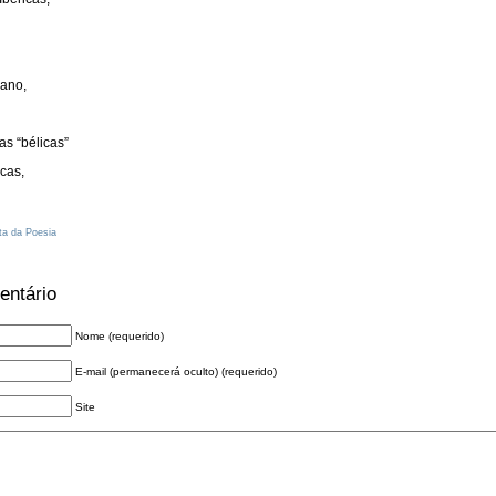
cano,
s “bélicas”
cas,
a da Poesia
entário
Nome (requerido)
E-mail (permanecerá oculto) (requerido)
Site