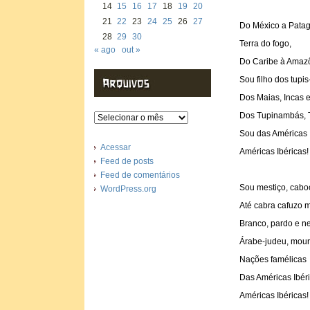
14
15
16
17
18
19
20
21
22
23
24
25
26
27
Do México a Patag
28
29
30
Terra do fogo,
« ago
out »
Do Caribe à Amazô
Sou filho dos tupis
Dos Maias, Incas e
Arquivos
Dos Tupinambás, T
Sou das Américas I
Acessar
Américas Ibéricas!
Feed de posts
Feed de comentários
Sou mestiço, cabo
WordPress.org
Até cabra cafuzo 
Branco, pardo e n
Árabe-judeu, mouro
Nações famélicas
Das Américas Ibéri
Américas Ibéricas!