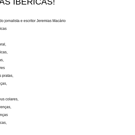
AS IBÉRICAS!
o jornalista e escritor Jeremias Macário
icas
ral,
icas,
as,
res
s pratas,
ças,
us colares,
renças,
anças
cas,