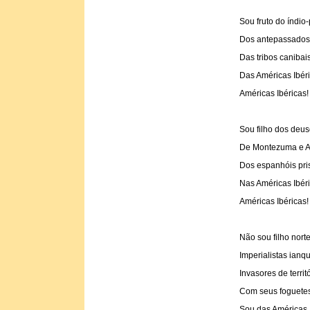
Sou fruto do índio
Dos antepassados 
Das tribos canibais
Das Américas Ibéri
Américas Ibéricas!
Sou filho dos deus
De Montezuma e A
Dos espanhóis pris
Nas Américas Ibéri
Américas Ibéricas!
Não sou filho nort
Imperialistas ianq
Invasores de terri
Com seus foguetes
Sou das Américas I