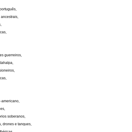
-português,
ancestrais,
,
cas,
es guerreiros,
tahalpa,
ioneiros,
cas,
e-americano,
ues,
tórios soberanos,
, drones e tanques,
béricas,