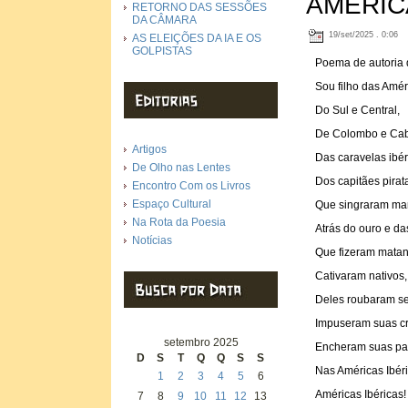
AMÉRIC
RETORNO DAS SESSÕES
DA CÂMARA
19/set/2025 . 0:06
AS ELEIÇÕES DA IA E OS
GOLPISTAS
Poema de autoria d
Sou filho das Amér
Do Sul e Central,
De Colombo e Cab
Artigos
Das caravelas ibér
De Olho nas Lentes
Dos capitães pirat
Encontro Com os Livros
Espaço Cultural
Que singraram ma
Na Rota da Poesia
Atrás do ouro e da
Notícias
Que fizeram matan
Cativaram nativos,
Deles roubaram se
Impuseram suas c
setembro 2025
Encheram suas p
D
S
T
Q
Q
S
S
Nas Américas Ibéri
1
2
3
4
5
6
Américas Ibéricas!
7
8
9
10
11
12
13