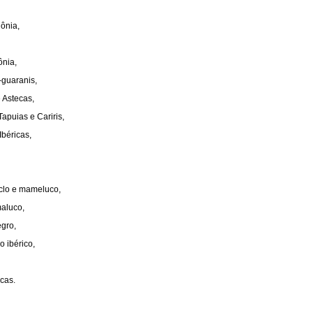
ônia,
nia,
-guaranis,
 Astecas,
apuias e Cariris,
béricas,
clo e mameluco,
maluco,
egro,
 ibérico,
cas.