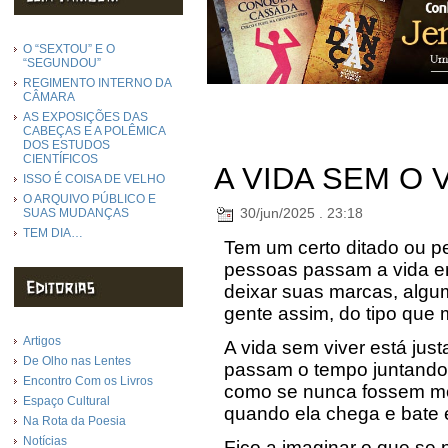
O “SEXTOU” E O
“SEGUNDOU”
REGIMENTO INTERNO DA
CÂMARA
AS EXPOSIÇÕES DAS
CABEÇAS E A POLÊMICA
DOS ESTUDOS
CIENTÍFICOS
A VIDA SEM O 
ISSO É COISA DE VELHO
O ARQUIVO PÚBLICO E
30/jun/2025 . 23:18
SUAS MUDANÇAS
TEM DIA…
Tem um certo ditado ou 
pessoas passam a vida em
deixar suas marcas, algu
gente assim, do tipo que
Artigos
A vida sem viver está ju
De Olho nas Lentes
passam o tempo juntando 
Encontro Com os Livros
como se nunca fossem mor
Espaço Cultural
quando ela chega e bate 
Na Rota da Poesia
Notícias
Fico a imaginar o que se