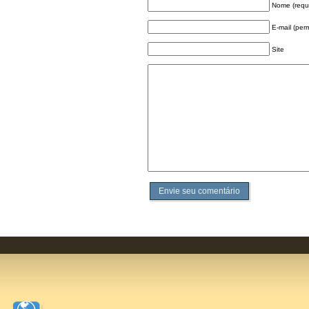
Nome (requ
E-mail (per
Site
Envie seu comentário