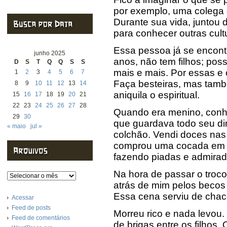
por exemplo, uma colega
Durante sua vida, juntou
para conhecer outras cult
Essa pessoa já se encon
junho 2025
anos, não tem filhos; po
D
S
T
Q
Q
S
S
mais e mais. Por essas e 
1
2
3
4
5
6
7
Faça besteiras, mas tamb
8
9
10
11
12
13
14
aniquila o espiritual.
15
16
17
18
19
20
21
22
23
24
25
26
27
28
Quando era menino, conhe
29
30
que guardava todo seu di
« maio
jul »
colchão. Vendi doces nas 
comprou uma cocada em m
fazendo piadas e admirad
Na hora de passar o troco,
Arquivos
atrás de mim pelos becos 
Essa cena serviu de chac
Acessar
Feed de posts
Morreu rico e nada levou
Feed de comentários
de brigas entre os filhos.