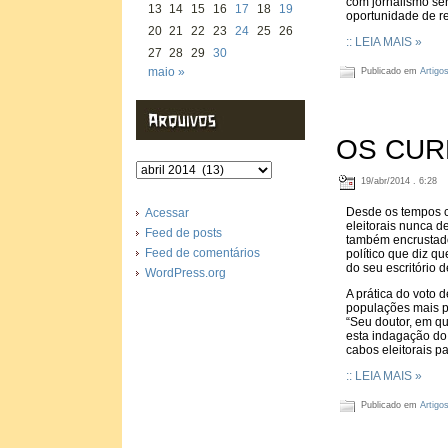
com jornalismo séri
13
14
15
16
17
18
19
oportunidade de r
20
21
22
23
24
25
26
:: LEIA MAIS »
27
28
29
30
maio »
Publicado em
Artigo
OS CUR
Arquivos
19/abr/2014 . 6:28
Desde os tempos co
Acessar
eleitorais nunca de
Feed de posts
também encrustado
Feed de comentários
político que diz qu
do seu escritório 
WordPress.org
A prática do voto 
populações mais p
“Seu doutor, em qu
esta indagação do e
cabos eleitorais pa
:: LEIA MAIS »
Publicado em
Artigo