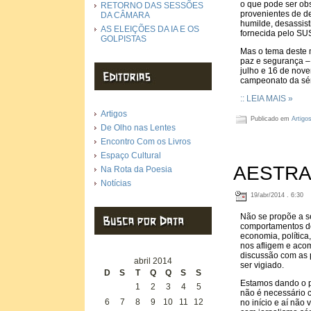
o que pode ser ob
RETORNO DAS SESSÕES
provenientes de d
DA CÂMARA
humilde, desassis
AS ELEIÇÕES DA IA E OS
fornecida pelo SUS
GOLPISTAS
Mas o tema deste 
paz e segurança – 
julho e 16 de nove
campeonato da sér
:: LEIA MAIS »
Artigos
Publicado em
Artigo
De Olho nas Lentes
Encontro Com os Livros
Espaço Cultural
AESTR
Na Rota da Poesia
Notícias
19/abr/2014 . 6:30
Não se propõe a se
comportamentos dos
economia, política
nos afligem e aco
discussão com as 
abril 2014
ser vigiado.
D
S
T
Q
Q
S
S
Estamos dando o p
1
2
3
4
5
não é necessário 
6
7
8
9
10
11
12
no início e aí não