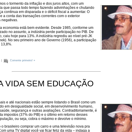
os o tormento da inflação e dos juros altos, com um
da que passa todo tempo fazendo adivinhações e chutando
a continua em disparada e o déficit fiscal a aumentar. O
e a conta das transações correntes com o exterior
 negativas.
da economia está bem evidente. Desde 1985, conforme um
izado no assunto, a indústria perde participação no PIB. De
 caiu hoje para 13%. A indústria regrediu ao nível pré-JK
hek). No seu primeiro ano de Governo (1956), a participação
e 13,8%.
s
|
Comente primeiro! »
DA VIDA SEM EDUCAÇÃO
ais e até nacionais estão sempre listando o Brasil como um
do em desigualdade social, em desenvolvimento humano,
aúde, segurança e outras avaliações. Contraditoriamente, é
da impostos (37% do PIB) e o último em retorno desses
opulação, ou seja, cobra o máximo e devolve o mínimo.
o brasileiro comprar um carro e uma televisão nova pra
. Com uma TV digital você vai ficar feliz da vida – indaga a