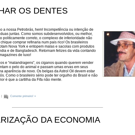
HAR OS DENTES
 a nossa Petrobrás, hem! Incompetência ou intenção de
duas juntas. Como somos subdesenvolvidos, ou melhor,
 politicamente correto, o complexo de inferioridade não
 chique comprar refinaria num pais rico! Os brasileiros
otam Nova York e entopem malas e sacolas com produtos
ândia e de Bangladesch. Retornam felizes da vida contando
magazines de luxo!
os e “malandragens”, os ciganos quando querem vender
intam o pelo do animal e passam umas ervas em seus
a aparência de novo. Os belgas da Astrol Oil devem estar
nós. Como o brasileiro sério pode ter orgulho do Brasil e não
ior é que a cartilha da Fifa não mente.
s
|
Comente primeiro! »
ARIZAÇÃO DA ECONOMIA