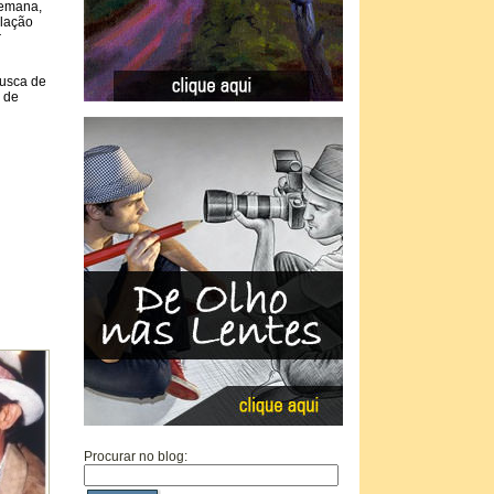
semana,
ulação
r
busca de
7 de
Procurar no blog: