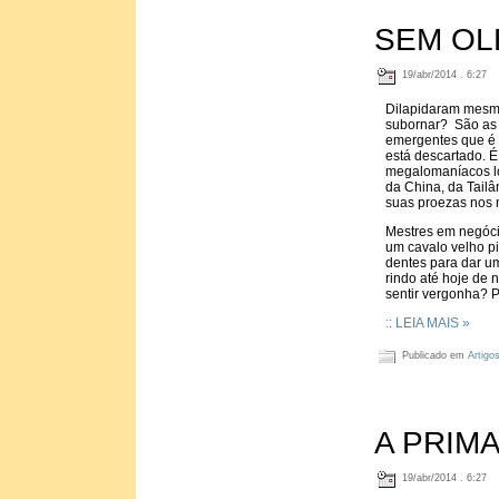
SEM OL
19/abr/2014 . 6:27
Dilapidaram mesmo
subornar? São as 
emergentes que é o
está descartado. É
megalomaníacos l
da China, da Tail
suas proezas nos 
Mestres em negóci
um cavalo velho p
dentes para dar um
rindo até hoje de 
sentir vergonha? P
:: LEIA MAIS »
Publicado em
Artigo
A PRIM
19/abr/2014 . 6:27