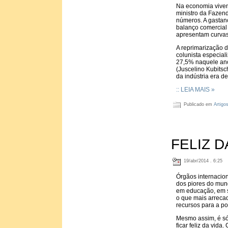
Na economia vivem
ministro da Fazen
números. A gastanç
balanço comercial 
apresentam curvas
A reprimarização 
colunista especial
27,5% naquele ano,
(Juscelino Kubitsc
da indústria era d
:: LEIA MAIS »
Publicado em
Artigo
FELIZ 
19/abr/2014 . 6:25
Órgãos internacion
dos piores do mun
em educação, em s
o que mais arreca
recursos para a p
Mesmo assim, é só 
ficar feliz da vida