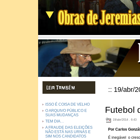
:: 19/abr/2
ISSO É COISA DE VELHO
Futebol 
O ARQUIVO PÚBLICO E
SUAS MUDANÇAS
19/abr/2014 . 6:43
TEM DIA…
A FRAUDE DAS ELEIÇÕES
Por Carlos Gonzál
NÃO ESTÁ NAS URNAS E
SIM NOS CANDIDATOS
É inegável o cresc