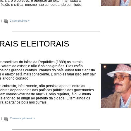
o, claro e objetivo, é oferecer ao leitor internauta a
eflexão e crítica, mesmo não concordando com tudo.
s
|
2 comentários »
RAIS ELEITORAIS
ronelistas do início da República (1889) os currais
ixaram de existir, e não é só nos grotões. Eles estão
s nos grandes centros urbanos do país. Ainda tem cientista
e o eleitor está mais consciente. É simples falar isso sem sair
de ar-condicionado.
de cabresto, infelizmente, não persiste apenas entre as
obres dependentes das políticas públicas dos governantes.
em vamos votar neste ano”? Como repórter, já ouvi muito
leitor ao se dirigir ao prefeito da cidade. E tem ainda os
ra apartar os bois nos currais.
s
|
Comente primeiro! »