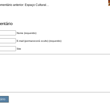
omentário anterior: Espaço Cultural…
entário
Nome (requerido)
E-mail (permanecerá oculto) (requerido)
Site
ário