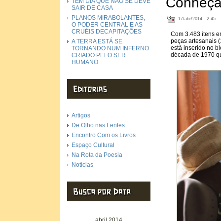
Conheça 
TEM DIA QUE NÃO SE DEVE
SAIR DE CASA
PLANOS MIRABOLANTES,
17/abr/2014 . 2:45
O PODER CENTRAL E AS
CRUÉIS DECAPITAÇÕES
Com 3.483 itens en
peças artesanais (
A TERRA ESTÁ SE
está inserido no 
TORNANDO NUM INFERNO
década de 1970 qua
CRIADO PELO SER
HUMANO
Artigos
De Olho nas Lentes
Encontro Com os Livros
Espaço Cultural
Na Rota da Poesia
Notícias
abril 2014