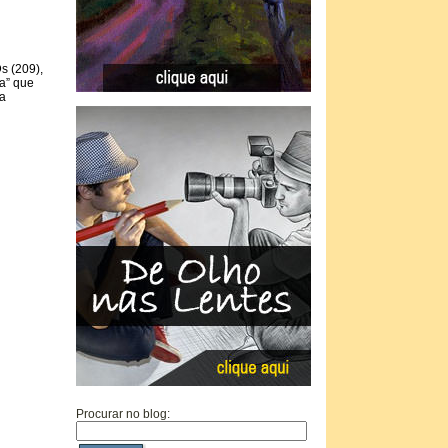
s (209),
da” que
na
Procurar no blog: