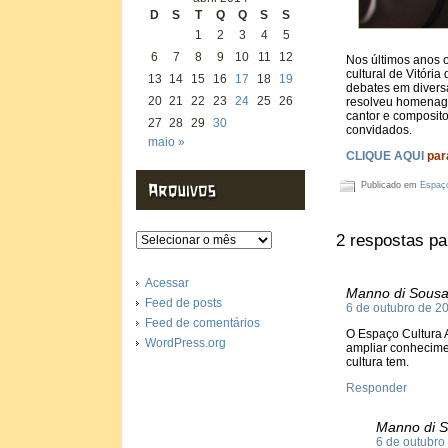
D
S
T
Q
Q
S
S
1
2
3
4
5
6
7
8
9
10
11
12
Nos últimos anos o
cultural de Vitóri
13
14
15
16
17
18
19
debates em divers
20
21
22
23
24
25
26
resolveu homenagea
cantor e composito
27
28
29
30
convidados.
maio »
CLIQUE AQUI
par
Publicado em
Espaço
Arquivos
2 respostas pa
Acessar
Manno di Sous
Feed de posts
6 de outubro de 2
Feed de comentários
O Espaço Cultura 
WordPress.org
ampliar conhecime
cultura tem.
Responder
Manno di 
6 de outubro