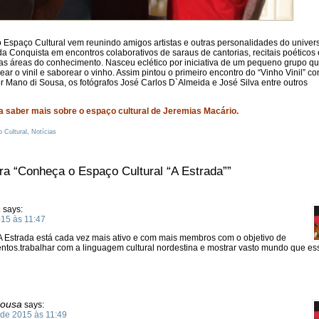
 Espaço Cultural vem reunindo amigos artistas e outras personalidades do univer
a da Conquista em encontros colaborativos de saraus de cantorias, recitais poéticos 
as áreas do conhecimento. Nasceu eclético por iniciativa de um pequeno grupo q
r o vinil e saborear o vinho. Assim pintou o primeiro encontro do “Vinho Vinil” c
r Mano di Sousa, os fotógrafos José Carlos D`Almeida e José Silva entre outros
a saber mais sobre o espaço cultural de Jeremias Macário.
 Cultural
,
Notícias
ra “Conheça o Espaço Cultural “A Estrada””
a
says:
015 às 11:47
A Estrada está cada vez mais ativo e com mais membros com o objetivo de
ntos.trabalhar com a linguagem cultural nordestina e mostrar vasto mundo que es
Sousa
says:
 de 2015 às 11:49