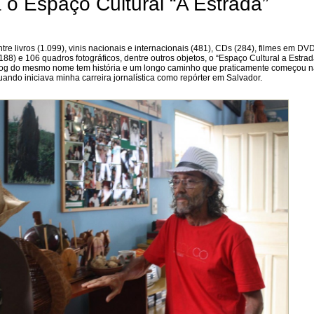
o Espaço Cultural “A Estrada”
tre livros (1.099), vinis nacionais e internacionais (481), CDs (284), filmes em DVD
188) e 106 quadros fotográficos, dentre outros objetos, o “Espaço Cultural a Estra
blog do mesmo nome tem história e um longo caminho que praticamente começou 
ndo iniciava minha carreira jornalística como repórter em Salvador.