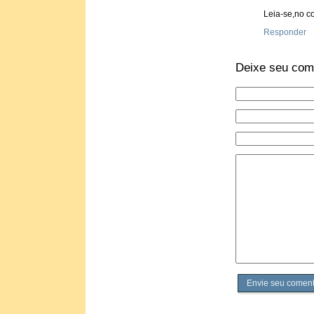
Leia-se,no c
Responder
Deixe seu com
Envie seu coment