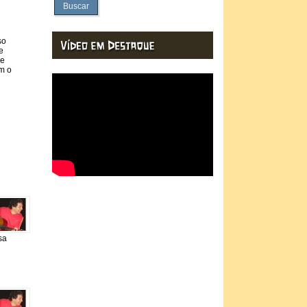
Buscar
so
e
ue
om o
sa