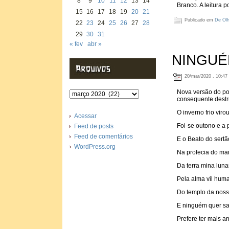
8
9
10
11
12
13
14
Branco. A leitura 
15
16
17
18
19
20
21
Publicado em
De Olh
22
23
24
25
26
27
28
29
30
31
« fev
abr »
NINGUÉ
20/mar/2020 . 10:47
Nova versão do poe
Arquivos
consequente destr
O inverno frio viro
Acessar
Foi-se outono e a 
Feed de posts
Feed de comentários
E o Beato do sertã
WordPress.org
Na profecia do mar
Da terra mina lunar
Pela alma vil hum
Do templo da noss
E ninguém quer sab
Prefere ter mais a