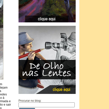
bom
stejam
s
redes
ão à
Procurar no blog:
ormada e
io e sair
io