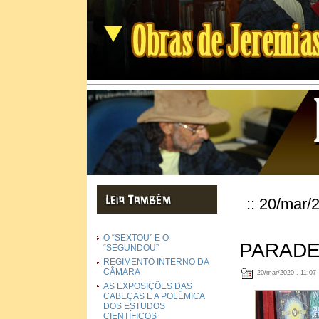
:: 20/mar/
O “SEXTOU” E O
PARADE
“SEGUNDOU”
REGIMENTO INTERNO DA
CÂMARA
20/mar/2020 . 11:07
AS EXPOSIÇÕES DAS
CABEÇAS E A POLÊMICA
DOS ESTUDOS
CIENTÍFICOS