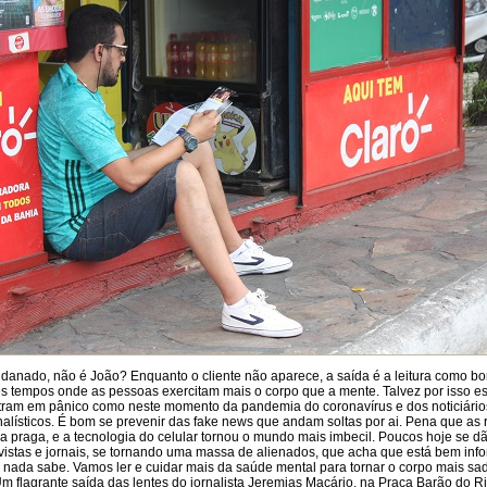
 danado, não é João? Enquanto o cliente não aparece, a saída é a leitura como 
 tempos onde as pessoas exercitam mais o corpo que a mente. Talvez por isso e
tram em pânico como neste momento da pandemia do coronavírus e dos noticiário
lísticos. É bom se prevenir das fake news que andam soltas por ai. Pena que as 
a praga, e a tecnologia do celular tornou o mundo mais imbecil. Poucos hoje se d
 revistas e jornais, se tornando uma massa de alienados, que acha que está bem inf
nada sabe. Vamos ler e cuidar mais da saúde mental para tornar o corpo mais sad
m flagrante saída das lentes do jornalista Jeremias Macário, na Praça Barão do R