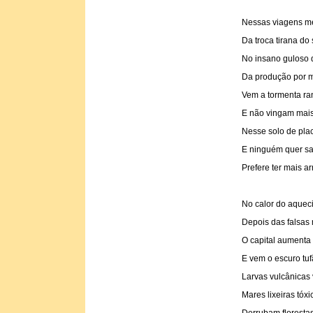
Nessas viagens me
Da troca tirana do s
No insano guloso
Da produção por m
Vem a tormenta ra
E não vingam mais
Nesse solo de plac
E ninguém quer sab
Prefere ter mais a
No calor do aquec
Depois das falsas
O capital aumenta
E vem o escuro tu
Larvas vulcânicas
Mares lixeiras tóxi