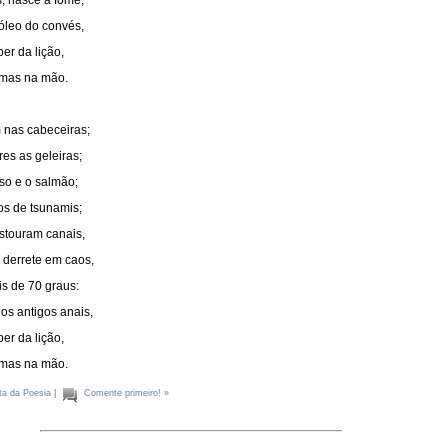
, nasce a fome;
óleo do convés,
er da lição,
rmas na mão.
nas cabeceiras;
es as geleiras;
o e o salmão;
s de tsunamis;
stouram canais,
 derrete em caos,
s de 70 graus:
nos antigos anais,
er da lição,
rmas na mão.
a da Poesia
|
Comente primeiro! »