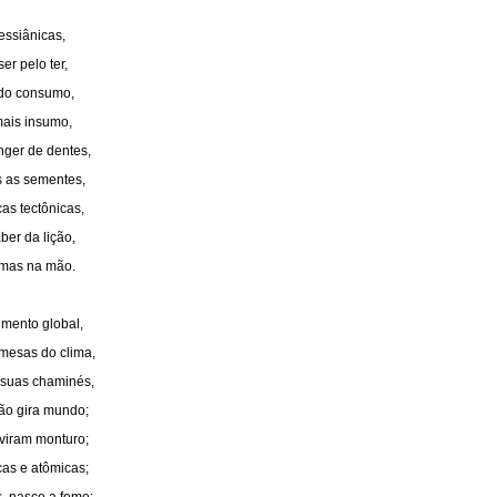
ssiânicas,
er pelo ter,
 do consumo,
ais insumo,
nger de dentes,
 as sementes,
as tectônicas,
er da lição,
rmas na mão.
imento global,
 mesas do clima,
 suas chaminés,
fão gira mundo;
 viram monturo;
cas e atômicas;