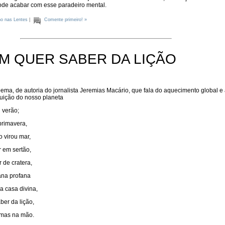
pode acabar com esse paradeiro mental.
o nas Lentes
|
Comente primeiro! »
M QUER SABER DA LIÇÃO
ma, de autoria do jornalista Jeremias Macário, que fala do aquecimento global e
uição do nosso planeta
u verão;
primavera,
o virou mar,
 em sertão,
 de cratera,
ana profana
a casa divina,
er da lição,
rmas na mão.