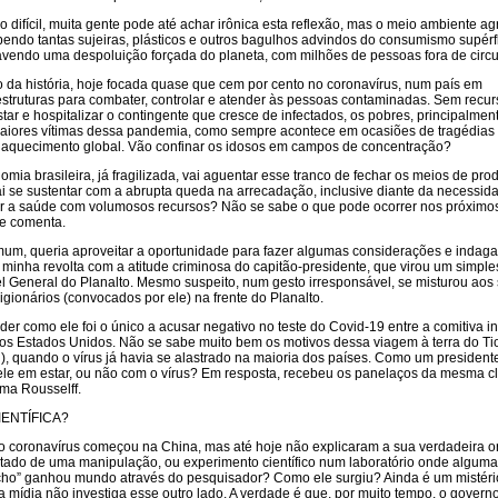
difícil, muita gente pode até achar irônica esta reflexão, mas o meio ambiente a
endo tantas sujeiras, plásticos e outros bagulhos advindos do consumismo supérf
havendo uma despoluição forçada do planeta, com milhões de pessoas fora de circu
o da história, hoje focada quase que cem por cento no coronavírus, num país em
struturas para combater, controlar e atender às pessoas contaminadas. Sem recur
star e hospitalizar o contingente que cresce de infectados, os pobres, principalmen
maiores vítimas dessa pandemia, como sempre acontece em ocasiões de tragédias 
aquecimento global. Vão confinar os idosos em campos de concentração?
mia brasileira, já fragilizada, vai aguentar esse tranco de fechar os meios de pro
i se sustentar com a abrupta queda na arrecadação, inclusive diante da necessid
r a saúde com volumosos recursos? Não se sabe o que pode ocorrer nos próximos
e comenta.
m, queria aproveitar a oportunidade para fazer algumas considerações e indaga
inha revolta com a atitude criminosa do capitão-presidente, que virou um simple
l General do Planalto. Mesmo suspeito, num gesto irresponsável, se misturou aos
igionários (convocados por ele) na frente do Planalto.
er como ele foi o único a acusar negativo no teste do Covid-19 entre a comitiva i
os Estados Unidos. Não se sabe muito bem os motivos dessa viagem à terra do Ti
), quando o vírus já havia se alastrado na maioria dos países. Como um presidente
le em estar, ou não com o vírus? Em resposta, recebeu os panelaços da mesma c
ma Rousselff.
ENTÍFICA?
 coronavírus começou na China, mas até hoje não explicaram a sua verdadeira o
ltado de uma manipulação, ou experimento científico num laboratório onde alguma
icho” ganhou mundo através do pesquisador? Como ele surgiu? Ainda é um mistéri
mídia não investiga esse outro lado. A verdade é que, por muito tempo, o govern