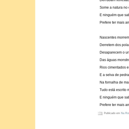
Derrubam florestas
Some a natura no 
E ninguém que sab
Prefere ter mais a
Nascentes morrem 
Derretem dos polar
Desaparecem o urs
Das águas monstro
Rios cimentados e
E a selva de pedra
Na fornalha de mai
Tudo está escrito 
E ninguém que sab
Prefere ter mais a
Publicado em
Na Rot