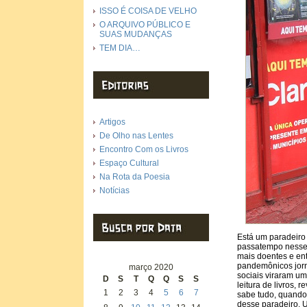
ISSO É COISA DE VELHO
O ARQUIVO PÚBLICO E
SUAS MUDANÇAS
TEM DIA…
Artigos
De Olho nas Lentes
Encontro Com os Livros
Espaço Cultural
Na Rota da Poesia
Notícias
Está um paradeiro
passatempo nesses
mais doentes e en
pandemônicos jorna
março 2020
sociais viraram um
D
S
T
Q
Q
S
S
leitura de livros,
1
2
3
4
5
6
7
sabe tudo, quando 
desse paradeiro. U