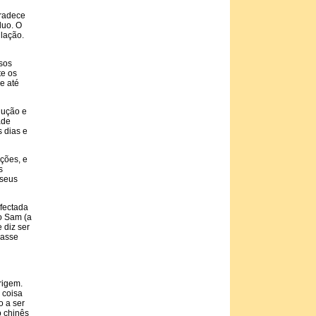
gradece
luo. O
lação.
sos
te os
e até
dução e
ade
 dias e
ções, e
s
 seus
nfectada
o Sam (a
 diz ser
lasse
rigem.
 coisa
o a ser
o chinês