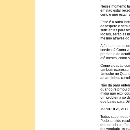
Nesse momento tão 
em não estar receb
certo é que está 
Esse é o outro lad
desespero e sem e
suficientes para te
idosos, serão as 
mesmo através do 
Até quando a econo
serviços? Como va
premente de acudi
até meses, como s
Como cidadão comu
também expressar m
fantoche no Quarte
amarelinhos correl
Não dá para entend
quando retornou d
mídia não explicou
um problema só de
que bateu para Dil
MANIPULAÇÃO CI
Todos sabem que o
Pode ter sido resu
deu errada e o “b
desvendado, mas a 