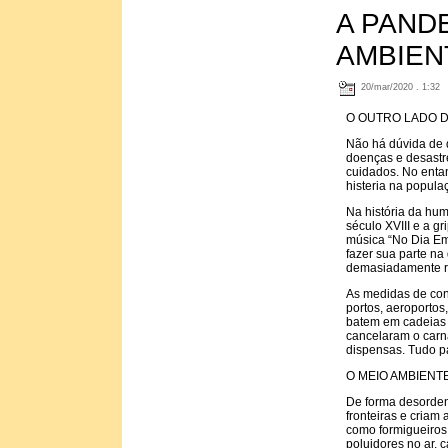
A PAND
AMBIEN
20/mar/2020 . 1:32
O OUTRO LADO D
Não há dúvida de 
doenças e desastre
cuidados. No entan
histeria na popul
Na história da hu
século XVIII e a g
música “No Dia Em 
fazer sua parte n
demasiadamente re
As medidas de conf
portos, aeroportos,
batem em cadeias 
cancelaram o carna
dispensas. Tudo p
O MEIO AMBIEN
De forma desorden
fronteiras e criam
como formigueiros
poluidores no ar, 