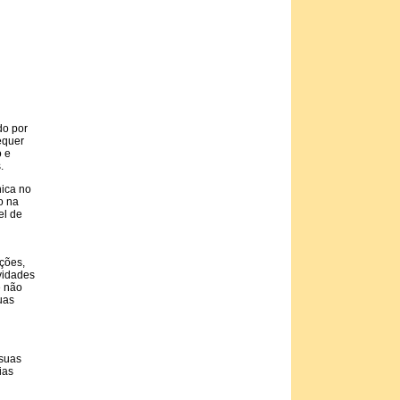
do por
equer
o e
.
nica no
o na
el de
ções,
ividades
e não
uas
 suas
ias