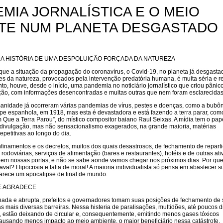
EMIA JORNALÍSTICA E O MEIO
TE NUM PLANETA DESGASTADO
A HISTÓRIA DE UMA DESPOLUIÇÃO FORÇADA DA NATUREZA
que a situação da propagação do coronavírus, o Covid-19, no planeta já desgasta
s da natureza, provocados pela intervenção predatória humana, é muita séria e r
to, houve, desde o início, uma pandemia no noticiário jornalístico que criou pânic
ação, com informações desencontradas e muitas outras que nem foram esclarecidas
manidade já ocorreram várias pandemias de vírus, pestes e doenças, como a bubô
ripe espanhola, em 1918, mas esta é devastadora e está fazendo a terra parar, com
Que a Terra Parou”, do místico compositor baiano Raul Seixas. A mídia tem o pap
a divulgação, mas não sensacionalismo exagerados, na grande maioria, matérias
petitivas ao longo do dia.
inamentos e os decretos, muitos dos quais desastrosos, de fechamento de reparti
 rodoviárias, serviços de alimentação (bares e restaurantes), hotéis e de outras at
em nossas portas, e não se sabe aonde vamos chegar nos próximos dias. Por qu
val? Hipocrisia e falta de moral! A maioria individualista só pensa em abastecer s
arece um apocalipse de final de mundo.
TE AGRADECE
ada e abrupta, prefeitos e governadores tomam suas posições de fechamento de
 as mais diversas barreiras. Nessa histeria de paralisações, multidões, até poucos d
, estão deixando de circular e, consequentemente, emitindo menos gases tóxicos
causando menos impacto ao meio ambiente, o maior beneficiário nessa catástrofe.