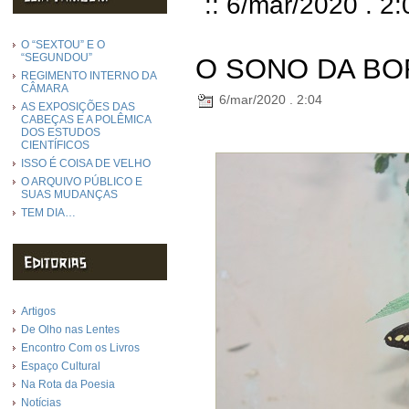
:: 6/mar/2020 . 2:
O “SEXTOU” E O
“SEGUNDOU”
O SONO DA B
REGIMENTO INTERNO DA
CÂMARA
6/mar/2020 . 2:04
AS EXPOSIÇÕES DAS
CABEÇAS E A POLÊMICA
DOS ESTUDOS
CIENTÍFICOS
ISSO É COISA DE VELHO
O ARQUIVO PÚBLICO E
SUAS MUDANÇAS
TEM DIA…
Artigos
De Olho nas Lentes
Encontro Com os Livros
Espaço Cultural
Na Rota da Poesia
Notícias