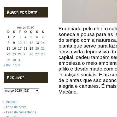
março 2020
Enebriada pelo cheiro calm
D
S
T
Q
Q
S
S
soneca e pousa para as le
1
2
3
4
5
6
7
do tempo com a natureza,
8
9
10
11
12
13
14
planta que serve para faz
15
16
17
18
19
20
21
nessa vida depressiva do
22
23
24
25
26
27
28
capital, cedeu também se
29
30
31
embeleza o meio ambiente
« fev
abr »
aflito e desanimado com 
injustiças sociais. Elas
de plantas que são acon
alegria e cantares. É mais
Arquivos
Macário.
Acessar
Feed de posts
Feed de comentários